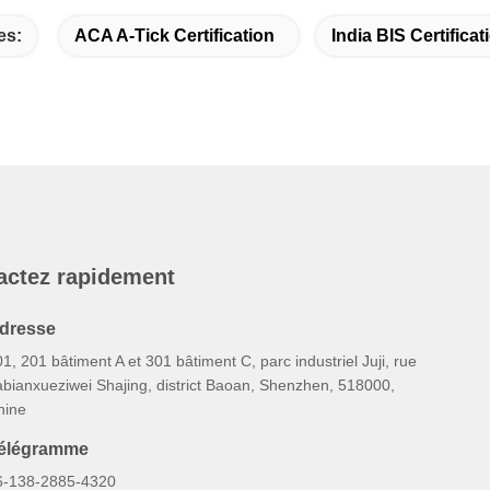
es:
ACA A-Tick Certification
India BIS Certificat
actez rapidement
dresse
1, 201 bâtiment A et 301 bâtiment C, parc industriel Juji, rue
abianxueziwei Shajing, district Baoan, Shenzhen, 518000,
hine
élégramme
6-138-2885-4320