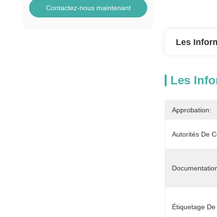
Contactez-nous maintenant
Les Infor
Les Info
Approbation:
Autorités De Ce
Documentation 
Étiquetage De C