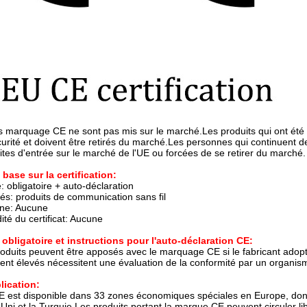
s marquage CE ne sont pas mis sur le marché.Les produits qui ont ét
rité et doivent être retirés du marché.Les personnes qui continuent de 
dites d'entrée sur le marché de l'UE ou forcées de se retirer du marché.
base sur la certification:
re: obligatoire + auto-déclaration
lés: produits de communication sans fil
sine: Aucune
ité du certificat: Aucune
 obligatoire et instructions pour l'auto-déclaration CE:
roduits peuvent être apposés avec le marquage CE si le fabricant adopt
ent élevés nécessitent une évaluation de la conformité par un organisme 
lication:
 CE est disponible dans 33 zones économiques spéciales en Europe, don
ni et la Turquie.Les produits portant la marque CE peuvent circuler