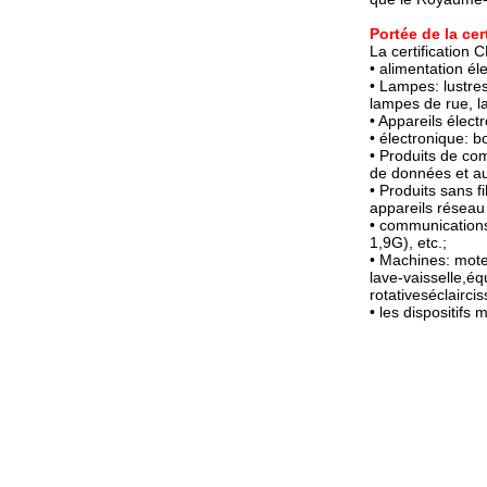
Portée de la cer
La certification 
• alimentation él
• Lampes: lustre
lampes de rue, l
• Appareils électr
• électronique: b
• Produits de com
de données et au
• Produits sans f
appareils réseau 
• communications
1,9G), etc.;
• Machines: mote
lave-vaisselle,é
rotativeséclairci
• les dispositifs 