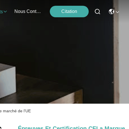
Nous Contacter
Citation
ts
le marché de l'UE
Épreuves Et Certification CELa Marque