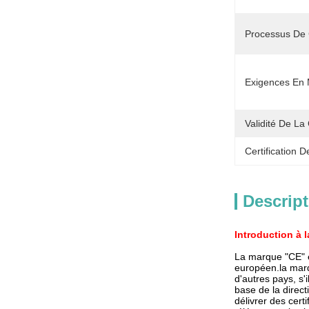
Processus De C
Exigences En M
Validité De La 
Certification D
Descript
Introduction à l
La marque "CE" e
européen.la marqu
d'autres pays, s'
base de la direct
délivrer des cert