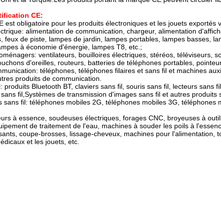
tification CE:
CE est obligatoire pour les produits électroniques et les jouets exportés v
ectrique: alimentation de communication, chargeur, alimentation d'affic
s, feux de piste, lampes de jardin, lampes portables, lampes basses, l
ampes à économie d'énergie, lampes T8, etc.;
oménagers: ventilateurs, bouilloires électriques, stéréos, téléviseurs, so
ouchons d'oreilles, routeurs, batteries de téléphones portables, pointeurs
munication: téléphones, téléphones filaires et sans fil et machines au
tres produits de communication.
il: produits Bluetooth BT, claviers sans fil, souris sans fil, lecteurs san
sans fil,Systèmes de transmission d'images sans fil et autres produits 
 sans fil: téléphones mobiles 2G, téléphones mobiles 3G, téléphones
urs à essence, soudeuses électriques, forages CNC, broyeuses à outils
quipement de traitement de l'eau, machines à souder les poils à l'esse
ssants, coupe-brosses, lissage-cheveux, machines pour l'alimentation, 
médicaux et les jouets, etc.