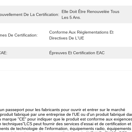
Elle Doit Être Renouvelée Tous 
uvellement De La Certification:
Les 5 Ans.
Conforme Aux Réglementations Et 
es De Certification:
Directives De L'UE
CAE:
Épreuves Et Certification EAC
n passeport pour les fabricants pour ouvrir et entrer sur le marché
 produit fabriqué par une entreprise de l'UE ou d'un produit fabriqué da
ec la marque "CE" pour indiquer que le produit est conforme aux exigence
 techniques"LCS peut fournir des services d'essai et de certification et
pements de technologie de l'information, équipements radio, équipements