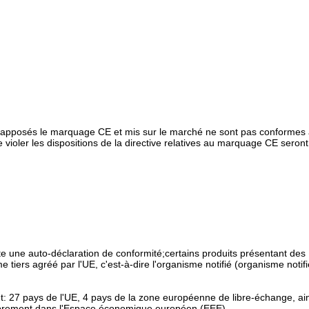
é apposés le marquage CE et mis sur le marché ne sont pas conformes
violer les dispositions de la directive relatives au marquage CE seront
e une auto-déclaration de conformité;certains produits présentant des
tiers agréé par l'UE, c'est-à-dire l'organisme notifié (organisme notifi
t: 27 pays de l'UE, 4 pays de la zone européenne de libre-échange, ai
 librement dans l'Espace économique européen (EEE).