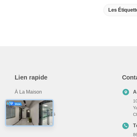
Les Étiquett
Lien rapide
Cont
À La Maison
A
10
Produits
Y
À Propos De Nous
C
Nous Contacter
T
8