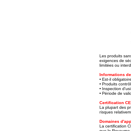
Les produits san
exigences de sécu
limitées ou inter
Informations de 
• Est-il obligatoi
• Produits contrô
• Inspection d'u
• Période de valid
Certification CE
La plupart des p
risques relativem
Domaines d'app
La certification
que le Royaume-U