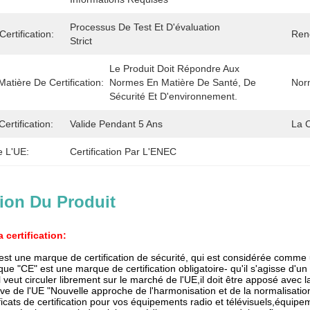
Processus De Test Et D'évaluation 
ertification:
Reno
Strict
Le Produit Doit Répondre Aux 
atière De Certification:
Normes En Matière De Santé, De 
Norm
Sécurité Et D'environnement.
Certification:
Valide Pendant 5 Ans
La 
e L'UE:
Certification Par L'ENEC
ion Du Produit
a certification:
st une marque de certification de sécurité, qui est considérée comme u
e "CE" est une marque de certification obligatoire- qu'il s'agisse d'un
il veut circuler librement sur le marché de l'UE,il doit être apposé av
ive de l'UE "Nouvelle approche de l'harmonisation et de la normalisation
ificats de certification pour vos équipements radio et télévisuels,équi