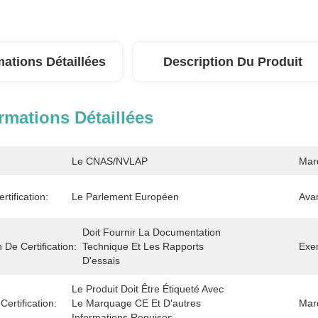
mations Détaillées
Description Du Produit
rmations Détaillées
Le CNAS/NVLAP
Mar
rtification:
Le Parlement Européen
Avan
Doit Fournir La Documentation 
De Certification:
Technique Et Les Rapports 
Exem
D'essais
Le Produit Doit Être Étiqueté Avec 
ertification:
Le Marquage CE Et D'autres 
Marq
Informations Requises