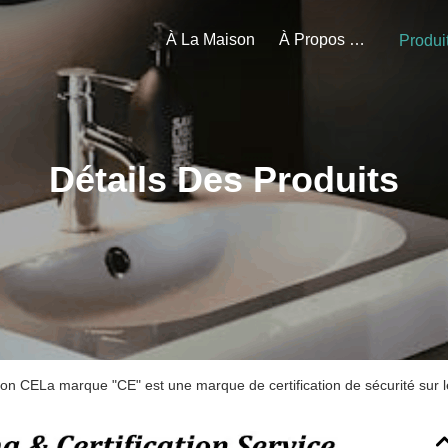
À La Maison
À Propos De Nous
Produi
Détails Des Produits
tion CELa marque "CE" est une marque de certification de sécurité sur 