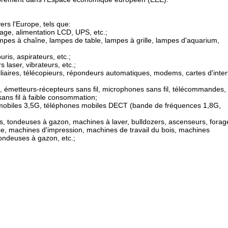
ers l'Europe, tels que:
hage, alimentation LCD, UPS, etc.;
ampes à chaîne, lampes de table, lampes à grille, lampes d'aquarium,
uris, aspirateurs, etc.;
 laser, vibrateurs, etc.;
xiliaires, télécopieurs, répondeurs automatiques, modems, cartes d'inte
s fil, émetteurs-récepteurs sans fil, microphones sans fil, télécommandes,
sans fil à faible consommation;
 mobiles 3,5G, téléphones mobiles DECT (bande de fréquences 1,8G,
, tondeuses à gazon, machines à laver, bulldozers, ascenseurs, forag
nce, machines d'impression, machines de travail du bois, machines
tondeuses à gazon, etc.;