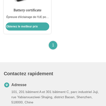
Épreuve d'éclairage de l'UE pour
le stockage d'énergie portable
LVD 2014/35/UE
Obtenez le meilleur prix
1
Contactez rapidement
Adresse
101, 201 bâtiment A et 301 bâtiment C, parc industriel Juji,
rue Yabianxueziwei Shajing, district Baoan, Shenzhen,
518000, Chine