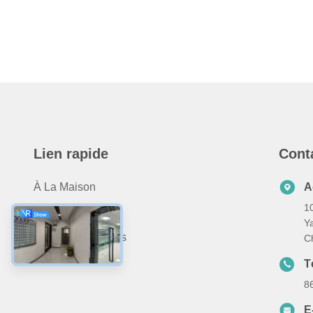
Lien rapide
Cont
À La Maison
A
10
Produits
Y
À Propos De Nous
C
Nous Contacter
T
8
E