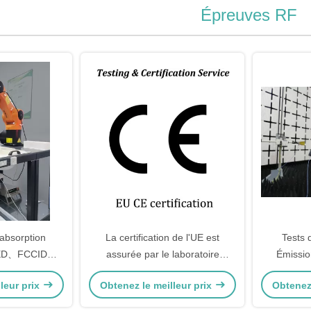
Épreuves RF
'absorption
La certification de l'UE est
Tests 
-RED、FCCID、
assurée par le laboratoire
Émissio
、Inde、KC、
d'essais ROHS
d
leur prix
Obtenez le meilleur prix
Obtenez 
ification