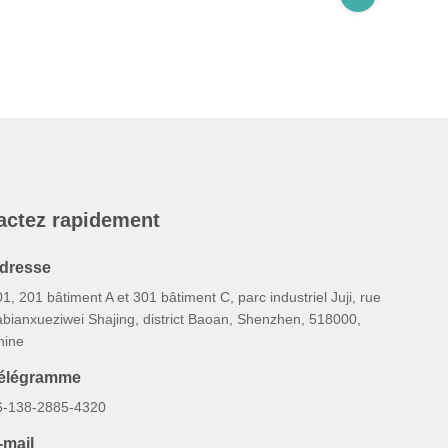
actez rapidement
dresse
1, 201 bâtiment A et 301 bâtiment C, parc industriel Juji, rue
abianxueziwei Shajing, district Baoan, Shenzhen, 518000,
hine
élégramme
6-138-2885-4320
-mail