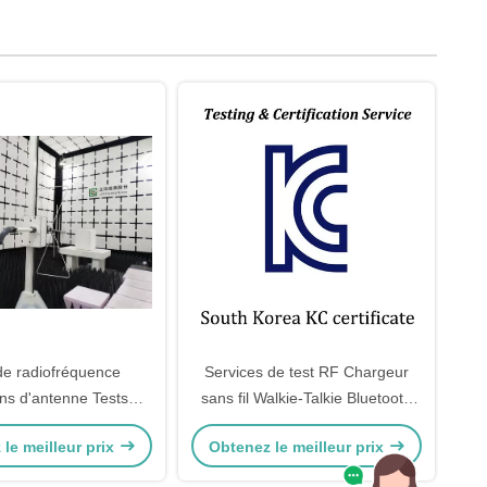
de radiofréquence
Services de test RF Chargeur
ns d'antenne Tests
sans fil Walkie-Talkie Bluetooth
'appareils RF
2.4g/5gwifi Wi-Fi6 Lora Zigbee
le meilleur prix
Obtenez le meilleur prix
Testing