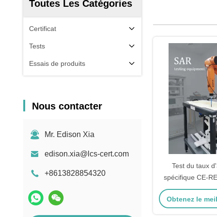
Toutes Les Catégories
Certificat
Tests
Essais de produits
Nous contacter
Mr. Edison Xia
edison.xia@lcs-cert.com
Test du taux d
+8613828854320
spécifique CE
IC、Thailand
Obtenez le meil
NCC、MIC cert