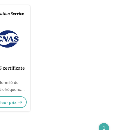
formité de
adiofréquence
 walkie-talkie
leur prix
GWIFI Wi-Fi6
gBee
1