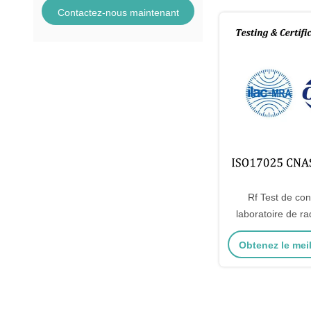
Contactez-nous maintenant
Rf Test de con
laboratoire de r
chargeur sans fil
Obtenez le meil
Bluetooth 2.4G/5
LoRa Zi