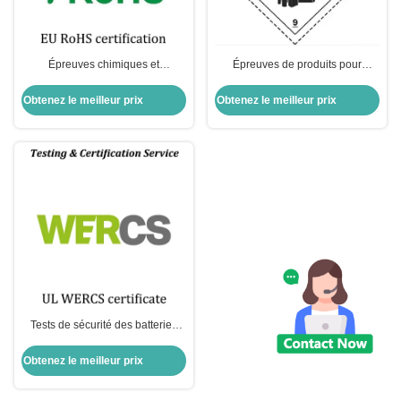
Épreuves chimiques et
Épreuves de produits pour
certification des batteries
batteries Épreuves et certification
Éléments de test ROHS des
de batteries Normes communes
Obtenez le meilleur prix
Obtenez le meilleur prix
batteries Normes obligatoires
d'essai
Tests de sécurité des batteries
des produits d'enregistrement
WERCSmart
Obtenez le meilleur prix