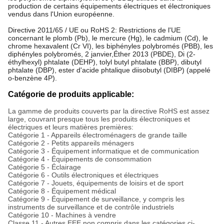
production de certains équipements électriques et électroniques 
vendus dans l'Union européenne.
Directive 2011/65 / UE ou RoHS 2: Restrictions de l'UE 
concernant le plomb (Pb), le mercure (Hg), le cadmium (Cd), le 
chrome hexavalent (Cr VI), les biphényles polybromés (PBB), les 
diphényles polybromés, 2 janvier,Éther 2013 (PBDE), Di (2-
éthylhexyl) phtalate (DEHP), tolyl butyl phtalate (BBP), dibutyl 
phtalate (DBP), ester d'acide phtalique diisobutyl (DIBP) (appelé 
o-benzène 4P).
Catégorie de produits applicable:
La gamme de produits couverts par la directive RoHS est assez
large, couvrant presque tous les produits électroniques et
électriques et leurs matières premières:
Catégorie 1 - Appareils électroménagers de grande taille
Catégorie 2 - Petits appareils ménagers
Catégorie 3 - Équipement informatique et de communication
Catégorie 4 - Équipements de consommation
Catégorie 5 - Éclairage
Catégorie 6 - Outils électroniques et électriques
Catégorie 7 - Jouets, équipements de loisirs et de sport
Catégorie 8 - Équipement médical
Catégorie 9 - Équipement de surveillance, y compris les
instruments de surveillance et de contrôle industriels
Catégorie 10 - Machines à vendre
Classe 11 - Autres EEE non compris dans les catégories ci-