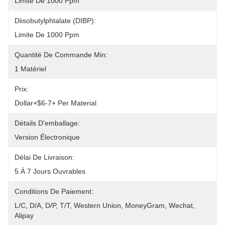
Limite De 1000 Ppm
Diisobutylphtalate (DIBP):
Limite De 1000 Ppm
Quantité De Commande Min:
1 Matériel
Prix:
Dollar+$6-7+ Per Material
Détails D'emballage:
Version Électronique
Délai De Livraison:
5 À 7 Jours Ouvrables
Conditions De Paiement:
L/C, D/A, D/P, T/T, Western Union, MoneyGram, Wechat, 
Alipay