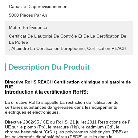
Capacité D'approvisionnement:
5000 Pièces Par An
Mettre En Évidence:
Certificat De L'autorité De Contrôle Et De La Certification De 
La Portée
, 
Atteindre La Certification Européenne
, 
Certification REACH
Description Du Produit
Directive RoHS REACH Certification chimique obligatoire de
l'UE
Introduction à la certification RoHS:
La directive RoHS s'appelle La restriction de l'utilisation de 
certaines substances dangereuses dans les équipements 
électriques et électroniques.
Directive 2002/95 / CE ou RoHS: 21 juillet 2011 Restrictions de l' 
UE sur le plomb (Pb), le mercure (Hg), le cadmium (Cd), le 
chrome hexavalent (Cr6 +),les polybromés biphényles (PBB) et 
les polybromés diphényléthères (PBDE) utilisés dans la 