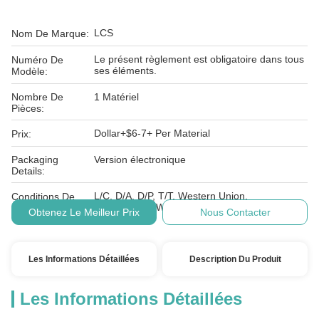
LCS
Nom De Marque:
Le présent règlement est obligatoire dans tous
Numéro De
ses éléments.
Modèle:
Nombre De
1 Matériel
Pièces:
Dollar+$6-7+ Per Material
Prix:
Packaging
Version électronique
Details:
L/C, D/A, D/P, T/T, Western Union,
Conditions De
MoneyGram, Wechat, Alipay
Paiement:
Obtenez Le Meilleur Prix
Nous Contacter
Les Informations Détaillées
Description Du Produit
Les Informations Détaillées