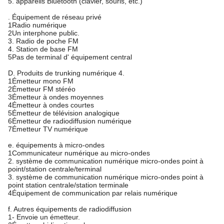
5. appareils Bluetooth (clavier, souris, etc.)
. Équipement de réseau privé
1Radio numérique
2Un interphone public.
3. Radio de poche FM
4. Station de base FM
5Pas de terminal d' équipement central
D. Produits de trunking numérique 4.
1Émetteur mono FM
2Émetteur FM stéréo
3Émetteur à ondes moyennes
4Émetteur à ondes courtes
5Émetteur de télévision analogique
6Émetteur de radiodiffusion numérique
7Émetteur TV numérique
e. équipements à micro-ondes
1Communicateur numérique au micro-ondes
2. système de communication numérique micro-ondes point à
point/station centrale/terminal
3. système de communication numérique micro-ondes point à
point station centrale/station terminale
4Équipement de communication par relais numérique
f. Autres équipements de radiodiffusion
1- Envoie un émetteur.