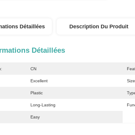
mations Détaillées
Description Du Produit
rmations Détaillées
n:
CN
Fea
Excellent
Size
Plastic
Typ
Long-Lasting
Func
Easy