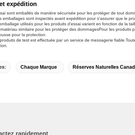
et expédition
ssai sont emballés de manière sécurisée pour les protéger de tout dom
s emballages sont inspectés avant expédition pour s'assurer que le prod
mballage utilisés pour les produits d'essai varient en fonction de la ta
atériau similaire pour les protéger des dommagesPour les produits pl
ousse pour la protection.
 produits de test est effectuée par un service de messagerie fiable.To
tion.
es:
Chaque Marque
Réserves Naturelles Cana
actez rapidement