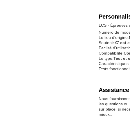
Personnali
LCS - Épreuves et
Numéro de modè
Le lieu d'origine:
Soutenir:
C' est e
Facilité d'utilisati
Compatibilité:
Co
Le type:
Test et c
Caractéristiques:
Tests fonctionnel
Assistance 
Nous fournissons 
les questions ou
sur place, si néc
mieux..