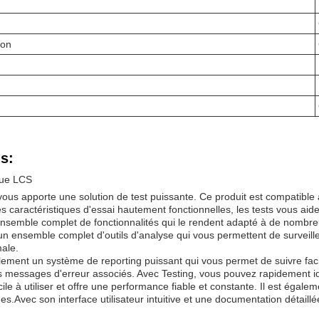
ion
s:
que LCS
us apporte une solution de test puissante. Ce produit est compatible 
s caractéristiques d'essai hautement fonctionnelles, les tests vous aiden
 ensemble complet de fonctionnalités qui le rendent adapté à de nombre
un ensemble complet d'outils d'analyse qui vous permettent de surveill
ale.
alement un système de reporting puissant qui vous permet de suivre fac
es messages d'erreur associés. Avec Testing, vous pouvez rapidement id
cile à utiliser et offre une performance fiable et constante. Il est égal
es.Avec son interface utilisateur intuitive et une documentation détaillé