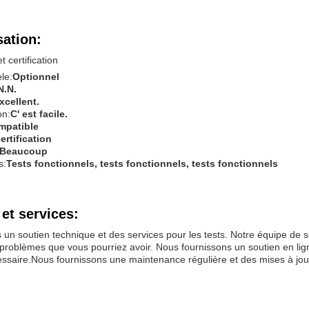
sation:
 certification
le:
Optionnel
N.N.
xcellent.
on:
C' est facile.
mpatible
ertification
Beaucoup
s:
Tests fonctionnels, tests fonctionnels, tests fonctionnels
et services:
un soutien technique et des services pour les tests. Notre équipe de s
 problèmes que vous pourriez avoir. Nous fournissons un soutien en l
essaire.Nous fournissons une maintenance régulière et des mises à jour