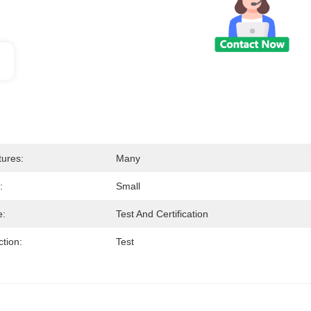
tures:
Many
:
Small
e:
Test And Certification
tion:
Test