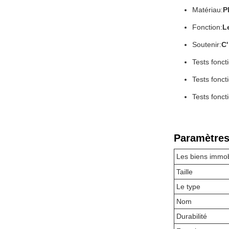
Matériau:
P
Fonction:
L
Soutenir:
C'
Tests fonct
Tests fonct
Tests fonct
Paramètres
Les biens immob
Taille
Le type
Nom
Durabilité