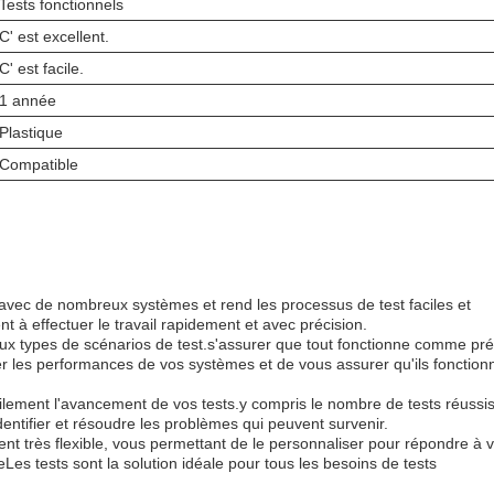
Tests fonctionnels
C' est excellent.
C' est facile.
1 année
Plastique
Compatible
avec de nombreux systèmes et rend les processus de test faciles et
t à effectuer le travail rapidement et avec précision.
ux types de scénarios de test.s'assurer que tout fonctionne comme pré
er les performances de vos systèmes et de vous assurer qu'ils fonction
ilement l'avancement de vos tests.y compris le nombre de tests réussi
entifier et résoudre les problèmes qui peuvent survenir.
ement très flexible, vous permettant de le personnaliser pour répondre à 
eLes tests sont la solution idéale pour tous les besoins de tests