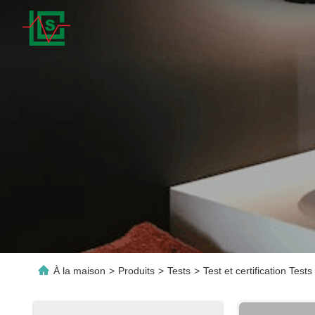
À la maison
>
Produits
>
Tests
>
Test et certification Test