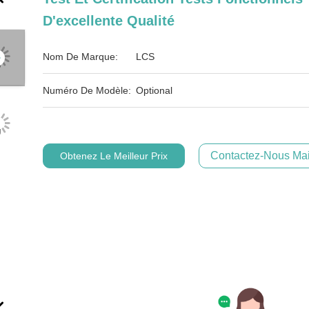
D'excellente Qualité
Nom De Marque:
LCS
Numéro De Modèle:
Optional
Contactez-Nous Mai
Obtenez Le Meilleur Prix