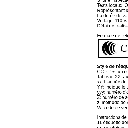
Si une inspecti
Tests locaux: O
Représentant l
La durée de vali
Voltage: 110 V
Délai de réalis
Formate de l'ét
Style de l'éti
CC: C'est un co
Tableau XX: auto
xx: L'année du 
YY: indique le 
yyy: numéro d'
Z: numéro de s
z: méthode de v
W: code de véri
Instructions de
1L'étiquette do
maximale/minima