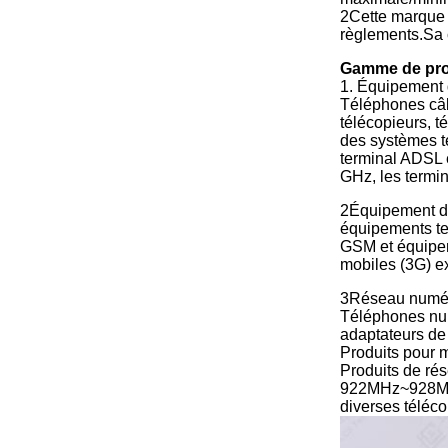
2Cette marque d
règlements.Sa c
Gamme de prod
1. Équipement
Téléphones câbl
télécopieurs, t
des systèmes t
terminal ADSL 
GHz, les termi
2Équipement de
équipements te
GSM et équipem
mobiles (3G) ex
3Réseau numéri
Téléphones num
adaptateurs de
Produits pour 
Produits de ré
922MHz~928MHz,
diverses téléco