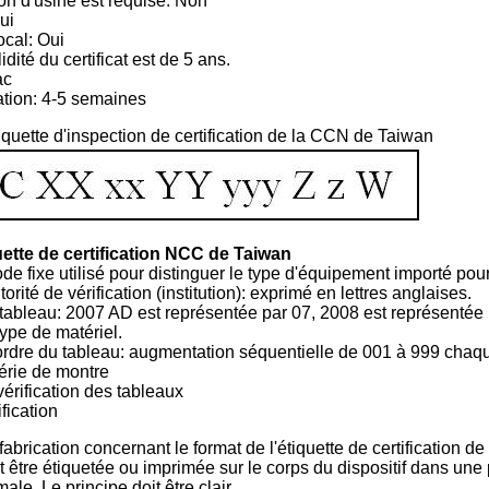
on d'usine est requise: Non
ui
ocal: Oui
dité du certificat est de 5 ans.
ac
ation: 4-5 semaines
iquette d'inspection de certification de la CCN de Taiwan
quette de certification NCC de Taiwan
de fixe utilisé pour distinguer le type d'équipement importé pou
rité de vérification (institution): exprimé en lettres anglaises.
tableau: 2007 AD est représentée par 07, 2008 est représentée pa
type de matériel.
ordre du tableau: augmentation séquentielle de 001 à 999 chaq
érie de montre
érification des tableaux
fication
 fabrication concernant le format de l'étiquette de certification d
it être étiquetée ou imprimée sur le corps du dispositif dans une 
le. Le principe doit être clair.