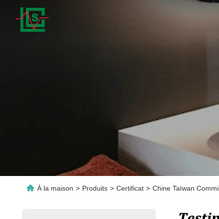
À la maison
>
Produits
>
Certificat
>
Chine Taïwan Commiss