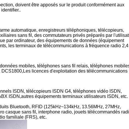
pection, doivent être apposés sur le produit conformément aux
dentifier..
larme automatique, enregistreurs téléphoniques, télécopieurs,
aires sans fil, des commutateurs privés préparés par l'utilisat
ique par ordinateur, des équipements de données (équipement
nts, les terminaux de télécommunications à fréquence radio 2,4
onnées mobiles, téléphones sans fil relais, téléphones mobile
 DCS1800,Les licences d'exploitation des télécommunications
nnels ISDN, télécopieurs ISDN G4, téléphones vidéo ISDN,
BX ISDN,autres équipements terminaux utilisateurs ISDN, etc.
produits Bluetooth, RFID (125kHz~134kHz, 13.56MHz, 27MHz,
o casque sans fil, interphone radio, jouets télécommandés radi
io familiale (FRS), etc.