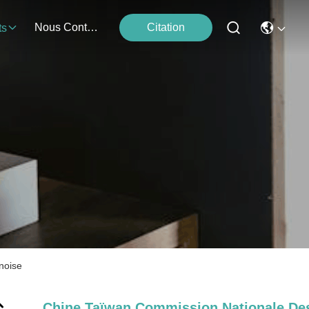
Nous Contacter
Citation
ts
noise
Chine Taïwan Commission Nationale De