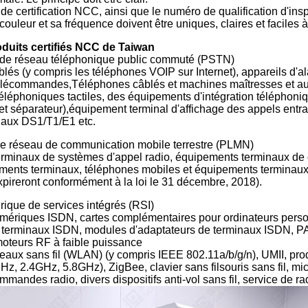
e certification NCC, ainsi que le numéro de qualification d'ins
ouleur et sa fréquence doivent être uniques, claires et faciles à i
uits certifiés NCC de Taiwan
 de réseau téléphonique public commuté (PSTN)
és (y compris les téléphones VOIP sur Internet), appareils d'a
élécommandes,Téléphones câblés et machines maîtresses et auxili
éléphoniques tactiles, des équipements d'intégration téléphon
et séparateur),équipement terminal d'affichage des appels entra
naux DS1/T1/E1 etc.
 réseau de communication mobile terrestre (PLMN)
rminaux de systèmes d'appel radio, équipements terminaux de d
ents terminaux, téléphones mobiles et équipements terminaux
pireront conformément à la loi le 31 décembre, 2018).
que de services intégrés (RSI)
ériques ISDN, cartes complémentaires pour ordinateurs perso
 terminaux ISDN, modules d'adaptateurs de terminaux ISDN, PA
moteurs RF à faible puissance
seaux sans fil (WLAN) (y compris IEEE 802.11a/b/g/n), UMII, 
 2.4GHz, 5.8GHz), ZigBee, clavier sans filsouris sans fil, micr
mmandes radio, divers dispositifs anti-vol sans fil, service de rad