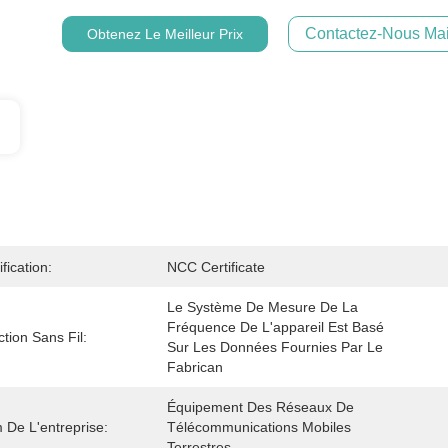
Contactez-Nous Mai
Obtenez Le Meilleur Prix
ification:
NCC Certificate
Le Système De Mesure De La 
Fréquence De L'appareil Est Basé 
tion Sans Fil:
Sur Les Données Fournies Par Le 
Fabrican
Équipement Des Réseaux De 
De L'entreprise:
Télécommunications Mobiles 
Terrestres