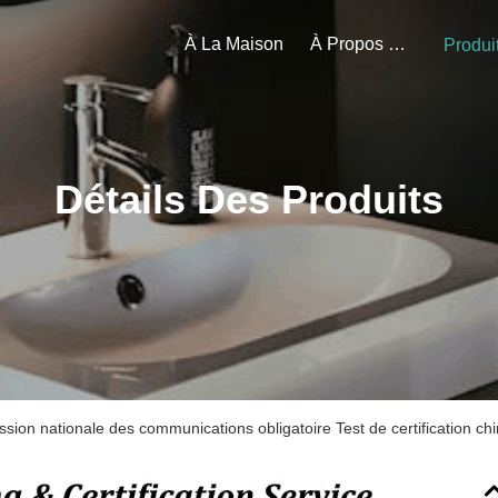
À La Maison
À Propos De Nous
Produi
Détails Des Produits
ion nationale des communications obligatoire Test de certification chi