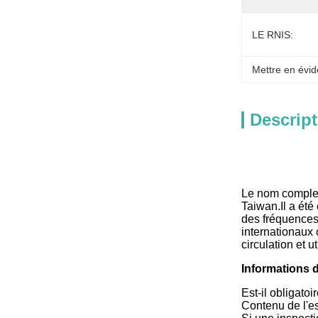
LE RNIS:
Mettre en évid
Descript
Le nom comple
Taiwan.Il a ét
des fréquences
internationaux
circulation et u
Informations d
Est-il obligatoi
Contenu de l'e