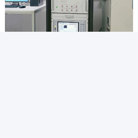
Pour assurer la sécurité, les performances optimales et la
commercialisation de vos produits Wi-Fi, la conformité
réglementaire et les tests approfondis sont essentiels.Nous
sommes spécialisés dans la réalisation d'une gamme de tests
d'interopérabilité pour les appareils Wi-FiNos services de test
incluent les tests RF, les tests DFS (sélection dynamique de
fréquence) / LCS (contrôle de puissance de transmission), les
tests de canal plat et les tests multi-pistes.Ces évaluations
rigoureuses valident non seulement le respect des normes
réglementaires de votre produit, mais fournissent également des