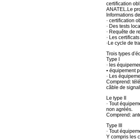
certification o
ANATEL.Le produ
Informations de
· certification o
· Des tests loc
· Requête de re
· Les certifica
·Le cycle de tr
Trois types d'é
Type I
· les équipeme
• équipement p
· Les équipeme
Comprend: télép
câble de signa
Le type II
· Tout équipeme
non agréés.
Comprend: ante
Type III
· Tout équipeme
Y compris les 