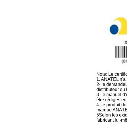
Note: Le certifi
1. ANATEL n'a a
2- le demandeur 
distributeur ou 
3- le manuel d'
être rédigés en
4- le produit d
marque ANATEL;
5Selon les exig
fabricant lui-m