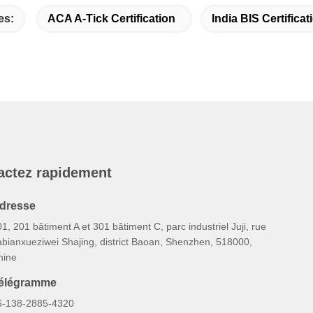
es:
ACA A-Tick Certification
India BIS Certificat
actez rapidement
dresse
1, 201 bâtiment A et 301 bâtiment C, parc industriel Juji, rue
abianxueziwei Shajing, district Baoan, Shenzhen, 518000,
hine
élégramme
6-138-2885-4320