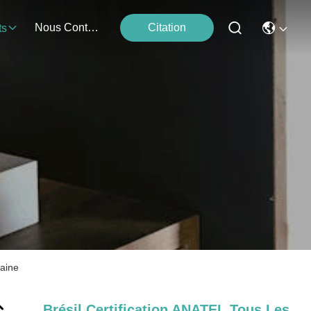
Nous Contacter
Citation
ts
caine
Brésil Certification ANATEL Tous Les