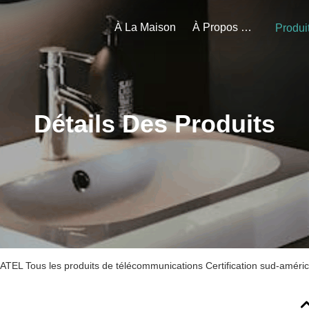
À La Maison
À Propos De Nous
Produi
Détails Des Produits
ANATEL Tous les produits de télécommunications Certification sud-améri