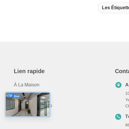
Les Étiquett
Lien rapide
Cont
À La Maison
A
10
Produits
Y
À Propos De Nous
C
Nous Contacter
T
8