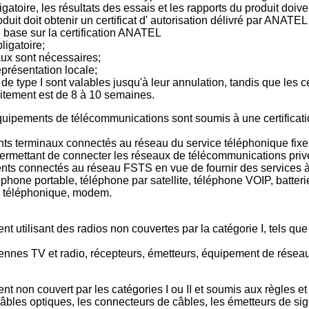
bligatoire, les résultats des essais et les rapports du produit do
it doit obtenir un certificat d' autorisation délivré par ANATEL 
 base sur la certification ANATEL
bligatoire;
aux sont nécessaires;
présentation locale;
ts de type I sont valables jusqu'à leur annulation, tandis que les
aitement est de 8 à 10 semaines.
quipements de télécommunications sont soumis à une certificatio
nts terminaux connectés au réseau du service téléphonique fix
ermettant de connecter les réseaux de télécommunications pri
nts connectés au réseau FSTS en vue de fournir des services à
hone portable, téléphone par satellite, téléphone VOIP, batteri
l téléphonique, modem.
nt utilisant des radios non couvertes par la catégorie I, tels qu
nnes TV et radio, récepteurs, émetteurs, équipement de réseau 
nt non couvert par les catégories I ou II et soumis aux règles 
câbles optiques, les connecteurs de câbles, les émetteurs de si