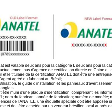
cat est valable deux ans pour la catégorie I, deux ans pour la catég
ctuellement pas d'agence de certification directe en Chine et tout
et le titulaire de la certification ANATEL doit être une entreprise 
l'agent agréé du fabricant au Brésil;
utilisation, le guide d'installation et les panneaux d'avertissem
 anglais;
oit être muni d'une plaque d'identification, comprenant les inform
 nom du fabricant; année de fabrication; numéro de modèle; nu
ences de l'ANATEL, une étiquette spéciale doit être apposée sur
ême et doit être achetée par un vendeur brésilien local auprès de 