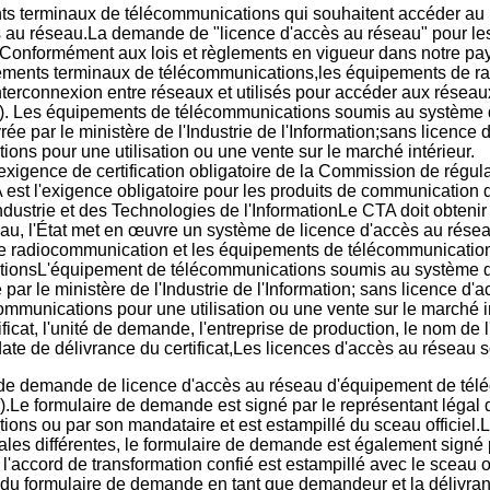
s terminaux de télécommunications qui souhaitent accéder au
s au réseau.La demande de "licence d'accès au réseau" pour 
ieConformément aux lois et règlements en vigueur dans notre pa
ements terminaux de télécommunications,les équipements de r
'interconnexion entre réseaux et utilisés pour accéder aux rése
. Les équipements de télécommunications soumis au système de
rée par le ministère de l'Industrie de l'Information;sans licence
ons pour une utilisation ou une vente sur le marché intérieur.
xigence de certification obligatoire de la Commission de régula
est l'exigence obligatoire pour les produits de communication
Industrie et des Technologies de l'InformationLe CTA doit obtenir 
eau, l'État met en œuvre un système de licence d'accès au rés
 radiocommunication et les équipements de télécommunication 
ionsL'équipement de télécommunications soumis au système de 
 par le ministère de l'Industrie de l'Information; sans licence d'
ommunications pour une utilisation ou une vente sur le marché in
ficat, l'unité de demande, l'entreprise de production, le nom de 
ate de délivrance du certificat,Les licences d'accès au réseau
de demande de licence d'accès au réseau d'équipement de téléco
on).Le formulaire de demande est signé par le représentant lég
ons ou par son mandataire et est estampillé du sceau officiel.
les différentes, le formulaire de demande est également signé p
l'accord de transformation confié est estampillé avec le sceau
du formulaire de demande en tant que demandeur et la délivrance