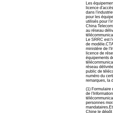
Les équipement
licence d'accè
dans l'industr
pour les équip
utilisés pour l
China Telecom)
au réseau déliv
télécommunicati
Le SRRC est l'e
de modèle.CTA 
ministère de l'
licence de rés
équipements de
télécommunicat
réseau délivrée
public de téléc
numéro du certi
remarques, la d
(1) Formulaire 
de l'Informati
télécommunicati
personnes mora
mandataires.Et 
Chine le dépôt 