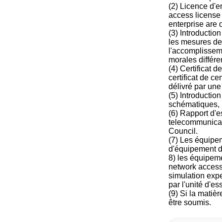
(2) Licence d'
access license 
enterprise are 
(3) Introductio
les mesures de 
l'accomplisseme
morales différe
(4) Certificat 
certificat de c
délivré par une
(5) Introductio
schématiques, le
(6) Rapport d'es
telecommunicati
Council.
(7) Les équipem
d'équipement de 
8) les équipem
network access
simulation expe
par l'unité d'ess
(9) Si la matiè
être soumis.