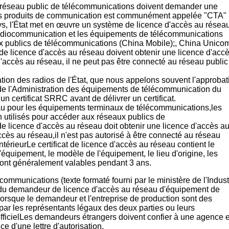
 réseau public de télécommunications doivent demander une
les produits de communication est communément appelée "CTA"
ys, l'État met en œuvre un système de licence d'accès au résea
adiocommunication et les équipements de télécommunications
aux publics de télécommunications (China Mobile);, China Unico
 licence d'accès au réseau doivent obtenir une licence d'acc
 d'accès au réseau, il ne peut pas être connecté au réseau public
tion des radios de l'État, que nous appelons souvent l'approbat
 de l'Administration des équipements de télécommunication du
un certificat SRRC avant de délivrer un certificat.
eau pour les équipements terminaux de télécommunications,les
utilisés pour accéder aux réseaux publics de
licence d'accès au réseau doit obtenir une licence d'accès a
accès au réseau,il n'est pas autorisé à être connecté au réseau
térieurLe certificat de licence d'accès au réseau contient le
l'équipement, le modèle de l'équipement, le lieu d'origine, les
 sont généralement valables pendant 3 ans.
mmunications (texte formaté fourni par le ministère de l'Indust
al du demandeur de licence d'accès au réseau d'équipement de
Lorsque le demandeur et l'entreprise de production sont des
ar les représentants légaux des deux parties ou leurs
 officielLes demandeurs étrangers doivent confier à une agence 
 d'une lettre d'autorisation.