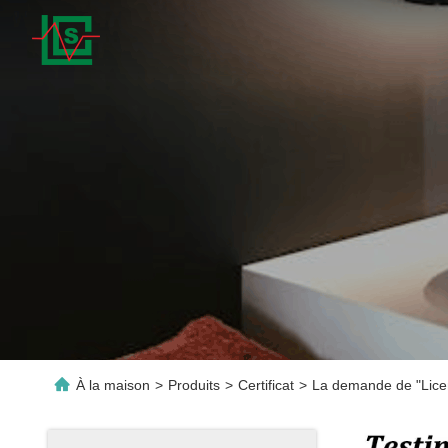
À la maison
>
Produits
>
Certificat
>
La demande de "Licen