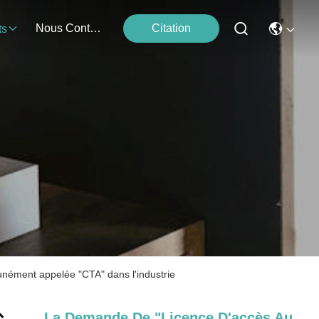
Nous Contacter
Citation
ts
nément appelée "CTA" dans l'industrie
La Demande De "Licence D'accès Au