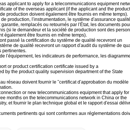
eas applicant to apply for a telecommunications equipment net
ificate of the overseas applicant (if the applicant and the produc
se de production doivent également être fournis en même temps).
 de production, l'instrumentation, le système d'assurance qualité
t garantie, remplacés ou retournés par l'État, les documents pou
nis (si le demandeur et la société de production sont des perso
ent également être fournis en même temps).
i ont passé la certification du système de qualité recevront un
 système de qualité recevront un rapport d'audit du système de qua
 pertinentes.
s de l'équipement, les indicateurs de performance, les diagramm
port or product certification certificate issued by a
d by the product quality supervision department of the State
u réseau doivent fournir le "certificat d'approbation du modèle
mation.
connection or new telecommunications equipment that apply for
hree months on the telecommunications network in China or the
y, et fournir le plan technique global et le rapport d'essai déliv
documents pertinents qui sont conformes aux réglementations doi