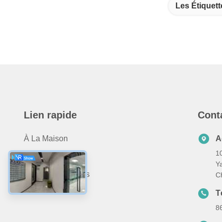
Les Étiquett
Lien rapide
Cont
À La Maison
A
10
Produits
Y
À Propos De Nous
C
Nous Contacter
T
8