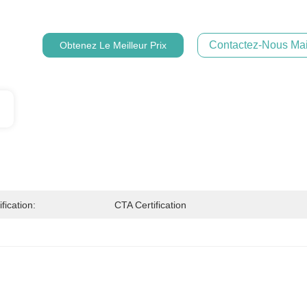
Contactez-Nous Mai
Obtenez Le Meilleur Prix
ification:
CTA Certification