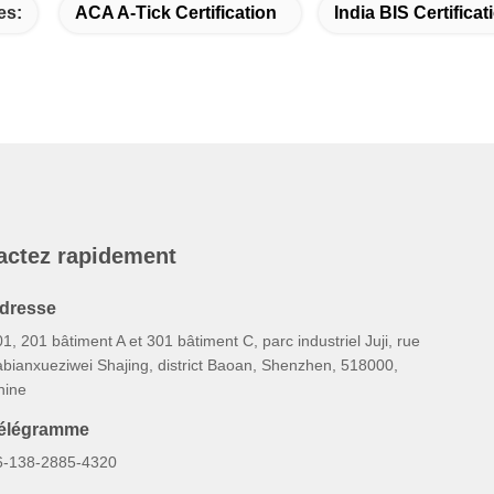
es:
ACA A-Tick Certification
India BIS Certificat
actez rapidement
dresse
1, 201 bâtiment A et 301 bâtiment C, parc industriel Juji, rue
abianxueziwei Shajing, district Baoan, Shenzhen, 518000,
hine
élégramme
6-138-2885-4320