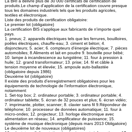
La BRI a délivré plus de 30 000 certificats de certification de
produits.Le champ d'application de la certification couvre presque
tous les domaines industriels tels que les produits agricoles,
textiles et électronique.
Liste des produits de certification obligatoire:
Le premier lot (obligatoire)
La certification BIS s'applique aux fabricants de n'importe quel
pays.
1. pneus; 2. appareils électriques tels que les ferrures, bouilloires,
poêles électriques, chauffe-eau; 3. ciment et béton; 4.
disjoncteurs; 5. acier; 6. compteurs d'énergie électrique; 7. pièces
automobiles; 8.Aliments et lait en poudre 9. bouteille pour bébé;
10. lampe à incandescence au tungstène; 11. four à pression à
huile; 12. grand transformateur; 13. prise; 14. fil et câble à
tension moyenne et élevée; 15. ampoule auto-ballastée
(obligatoire depuis 1986)
Deuxième lot (obligatoire)
Il existe des produits d'enregistrement obligatoires pour les
équipements de technologie de l'information électronique,
notamment:
1. Set-top box; 2. ordinateur portable; 3. ordinateur portable; 4.
ordinateur tablette; 5. écran de 32 pouces et plus; 6. écran vidéo;
7. imprimante, plotter, scanner; 8. clavier sans fil 9.Répondeur de
téléphone; 10. processeur de données automatique; 11. four à
micro-ondes; 12. projecteur; 13. horloge électronique avec
alimentation en réseau; 14. amplificateur de puissance; 15.
système de musique électronique (depuis mars 2013 Obligatoire)
Le deuxième lot de nouveaux (obligatoires)