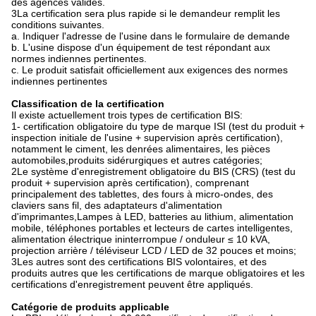
des agences valides.
3La certification sera plus rapide si le demandeur remplit les
conditions suivantes.
a. Indiquer l'adresse de l'usine dans le formulaire de demande
b. L'usine dispose d'un équipement de test répondant aux
normes indiennes pertinentes.
c. Le produit satisfait officiellement aux exigences des normes
indiennes pertinentes
Classification de la certification
Il existe actuellement trois types de certification BIS:
1- certification obligatoire du type de marque ISI (test du produit +
inspection initiale de l'usine + supervision après certification),
notamment le ciment, les denrées alimentaires, les pièces
automobiles,produits sidérurgiques et autres catégories;
2Le système d'enregistrement obligatoire du BIS (CRS) (test du
produit + supervision après certification), comprenant
principalement des tablettes, des fours à micro-ondes, des
claviers sans fil, des adaptateurs d'alimentation
d'imprimantes,Lampes à LED, batteries au lithium, alimentation
mobile, téléphones portables et lecteurs de cartes intelligentes,
alimentation électrique ininterrompue / onduleur ≤ 10 kVA,
projection arrière / téléviseur LCD / LED de 32 pouces et moins;
3Les autres sont des certifications BIS volontaires, et des
produits autres que les certifications de marque obligatoires et les
certifications d'enregistrement peuvent être appliqués.
Catégorie de produits applicable