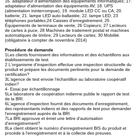
16. adaptateur d'alimentation des équipements informatiques; 17.
adaptateur d'alimentation des équipements AV; 18. UPS
(alimentation ininterrompue); 19. module LED CC ou CA; 20.
batterie; 21. lampe LED auto-ballastée; 22. lampe LED; 23
téléphones portables;24 Caisses d'enregistrement; 25
Équipements de terminaux de vente; 26 Copieurs; 27 Lecteurs
de cartes à puce; 28 Machines de traitement postal et machines
automatiques de timbre; 29 Lecteurs de cartes; 30 Mobilité.
(obligatoire à compter de novembre 2014)
Procédure de demande
1Les clients fournissent des informations et des échantillons aux
établissements de test.
2.L'organisme d'inspection effectue une inspection structurelle du
produit et prépare les documents pertinents pour la demande de
certification?
3L'agence de test envoie l'échantillon au laboratoire coopératif
indien?
4- Essai par échantillonnage
5Le laboratoire de coopération indienne publie le rapport de test
de la BRI.
6L'agence d'inspection fournit des documents d'enregistrement,
des représentants indiens et des rapports de test pour demander
l'enregistrement auprès de la BRI.
7La BRI approuve et émet une lettre d'autorisation
d'enregistrement?
8Le client obtient le numéro d'enregistrement BIS du produit et
procède à l'enregistrement et à la collecte des preuves.