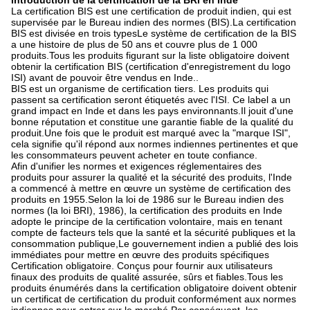
Introduction de la certification de la BRI en Inde
La certification BIS est une certification de produit indien, qui est
supervisée par le Bureau indien des normes (BIS).La certification
BIS est divisée en trois typesLe système de certification de la BIS
a une histoire de plus de 50 ans et couvre plus de 1 000
produits.Tous les produits figurant sur la liste obligatoire doivent
obtenir la certification BIS (certification d'enregistrement du logo
ISI) avant de pouvoir être vendus en Inde..
BIS est un organisme de certification tiers. Les produits qui
passent sa certification seront étiquetés avec l'ISI. Ce label a un
grand impact en Inde et dans les pays environnants.Il jouit d'une
bonne réputation et constitue une garantie fiable de la qualité du
produit.Une fois que le produit est marqué avec la "marque ISI",
cela signifie qu'il répond aux normes indiennes pertinentes et que
les consommateurs peuvent acheter en toute confiance.
Afin d'unifier les normes et exigences réglementaires des
produits pour assurer la qualité et la sécurité des produits, l'Inde
a commencé à mettre en œuvre un système de certification des
produits en 1955.Selon la loi de 1986 sur le Bureau indien des
normes (la loi BRI), 1986), la certification des produits en Inde
adopte le principe de la certification volontaire, mais en tenant
compte de facteurs tels que la santé et la sécurité publiques et la
consommation publique,Le gouvernement indien a publié des lois
immédiates pour mettre en œuvre des produits spécifiques
Certification obligatoire. Conçus pour fournir aux utilisateurs
finaux des produits de qualité assurée, sûrs et fiables.Tous les
produits énumérés dans la certification obligatoire doivent obtenir
un certificat de certification du produit conformément aux normes