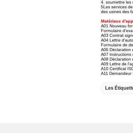
4. soumettre les 
5Les services de 
des usines des fa
Matériaux d'app
A01 Nouveau form
Formulaire d'exa
A03 Contrat signé
A04 Lettre d'auto
Formulaire de de
A06 Déclaration d
A07 Instructions 
A08 Déclaration d'
A09 Lettre de l'a
A10 Certificat IS
A11 Demandeur d
Les Étiquett