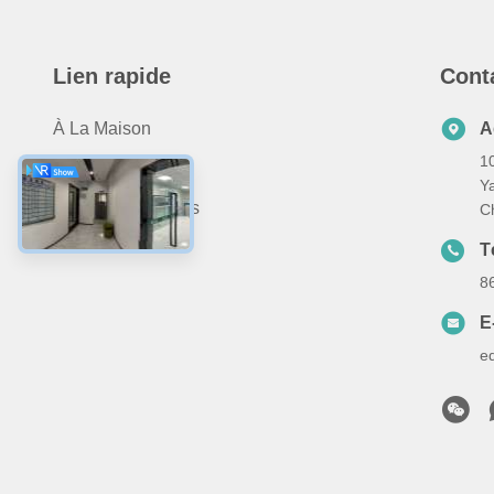
Lien rapide
Cont
À La Maison
A
10
Produits
Y
À Propos De Nous
C
Nous Contacter
T
8
E
e