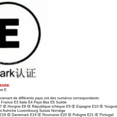
-MARK
ue E
provenant de différents pays ont des numéros correspondants:
 France E3 Italie E4 Pays-Bas E5 Suède
7 Œ Hongrie E8 Œ République tchèque E9 Œ Espagne E10 Œ Yougosl
 Autriche Luxembourg Suisse Norvège
 E18 Œ Danemark E19 Œ Roumanie E20 Œ Pologne E21 Œ Portugal