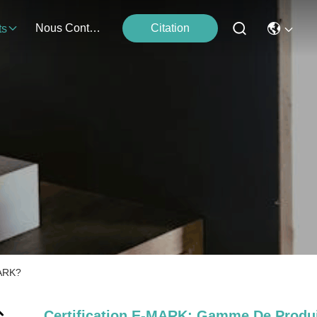
Nous Contacter
Citation
ts
MARK?
Certification E-MARK; Gamme De Produ