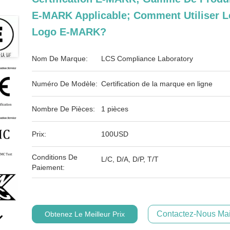
E-MARK Applicable; Comment Utiliser L
Logo E-MARK?
Nom De Marque:
LCS Compliance Laboratory
Numéro De Modèle:
Certification de la marque en ligne
Nombre De Pièces:
1 pièces
Prix:
100USD
Conditions De
L/C, D/A, D/P, T/T
Paiement:
Contactez-Nous Mai
Obtenez Le Meilleur Prix