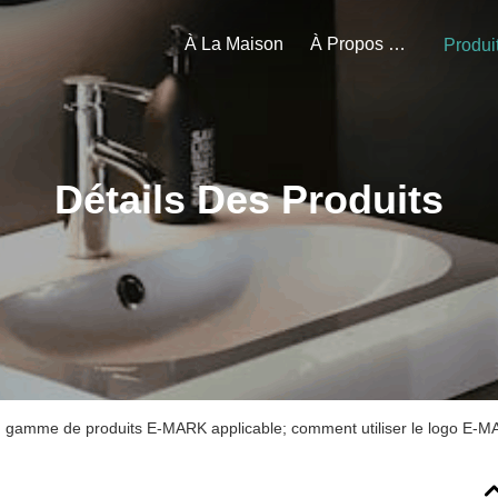
À La Maison
À Propos De Nous
Produi
Détails Des Produits
; gamme de produits E-MARK applicable; comment utiliser le logo E-