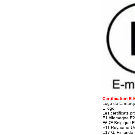
Certification E
Logo de la marq
E logo
Les certificats 
E1 Allemagne E2
E6 Œ Belgique E
E11 Royaume-Uni
E17 Œ Finlande