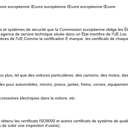
vre européenne Œuvre européenne Œuvre européenne Œuvre
èces et systèmes de sécurité que la Commission européenne oblige les Ét
e agence de service technique située dans un État membre de l'UE.Les
mbres de l'UE.Comme la certification E marque, les certificats de chaqu
ou plus, tel que des voitures particulières, des camions, des motos, de
s pour automobiles, miroirs, pneus, jantes, freins, cornes, équipemen
cessoires électriques dans la voiture, etc.
 obtenu les certificats ISO9000 et autres certificats de système de quali
s de subir une inspection d'usine);