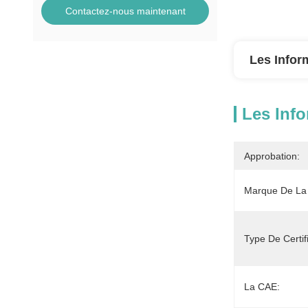
Contactez-nous maintenant
Les Infor
Les Info
Approbation:
Marque De La
Type De Certifi
La CAE: