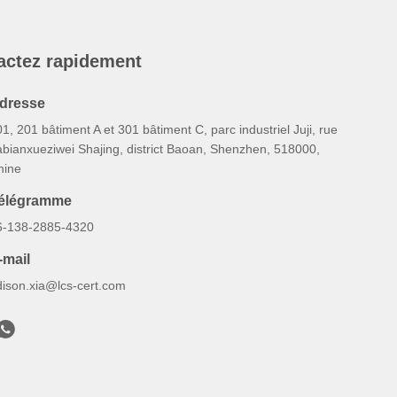
actez rapidement
dresse
1, 201 bâtiment A et 301 bâtiment C, parc industriel Juji, rue
abianxueziwei Shajing, district Baoan, Shenzhen, 518000,
hine
élégramme
6-138-2885-4320
-mail
dison.xia@lcs-cert.com