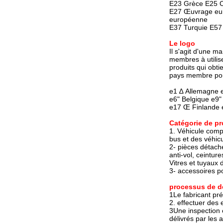
E23 Grèce E25 C
E27 Œuvrage eu
européenne
E37 Turquie E57
Le logo
Il s'agit d'une 
membres à utilis
produits qui obti
pays membre por
e1 ∆ Allemagne e
e6" Belgique e9
e17 Œ Finlande 
Catégorie de pr
1. Véhicule compl
bus et des véhicu
2- pièces détach
anti-vol, ceinture
Vitres et tuyaux
3- accessoires po
processus de 
1Le fabricant pré
2. effectuer des 
3Une inspection e
délivrés par les 