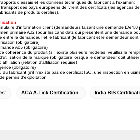
rapports d'essais et les données techniques du fabricant à l'examen;
transport des pays européens délivrent des certificats (les agences de c
bricants de produits certifiés).
lication
ulaire d'information client (demandeurs faisant une demande E/e4,8 po
men primaire A02 (pour les candidats qui présentent une demande pour 
 entre le demandeur et le fabricant (le fabricant et le demandeur sont di
risation (obligatoire)
mande A05 (obligatoire)
e cohérence du produit (s'il existe plusieurs modèles, veuillez le remplir
d'utilisation de la marque (obligatoire lorsque le demandeur doit utilise
affiliation (relation d'affiliation requise)
gence (obligatoire)
O du fabricant (s'il n'existe pas de certificat ISO, une inspection en usin
e permis d'exploitation
es:
ACA A-Tick Certification
India BIS Certificat