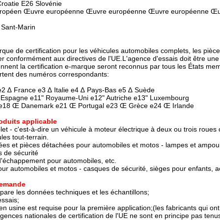
roatie E26 Slovénie
ropéen Œuvre européenne Œuvre européenne Œuvre européenne Œu
 Sant-Marin
marque de certification pour les véhicules automobiles complets, les pi
er conformément aux directives de l'UE.L'agence d'essais doit être un
ennent la certification e-marque seront reconnus par tous les États me
tent des numéros correspondants:
2 ∆ France e3 ∆ Italie e4 ∆ Pays-Bas e5 ∆ Suède
" Espagne e11" Royaume-Uni e12" Autriche e13" Luxembourg
e18 Œ Danemark e21 Œ Portugal e23 Œ Grèce e24 Œ Irlande
oduits applicable
et - c'est-à-dire un véhicule à moteur électrique à deux ou trois roues 
les tout-terrain.
ées et pièces détachées pour automobiles et motos - lampes et ampoule
s de sécurité
 d'échappement pour automobiles, etc.
ur automobiles et motos - casques de sécurité, sièges pour enfants, ac
demande
pare les données techniques et les échantillons;
essais;
n usine est requise pour la première application;(les fabricants qui ont
agences nationales de certification de l'UE ne sont en principe pas tenu