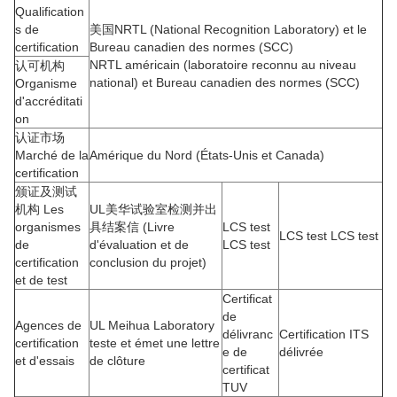
Qualification
s de
美国NRTL (National Recognition Laboratory) et le
certification
Bureau canadien des normes (SCC)
NRTL américain (laboratoire reconnu au niveau
认可机构
national) et Bureau canadien des normes (SCC)
Organisme
d'accréditati
on
认证市场
Marché de la
Amérique du Nord (États-Unis et Canada)
certification
颁证及测试
机构 Les
UL美华试验室检测并出
organismes
具结案信 (Livre
LCS test
LCS test LCS test
de
d'évaluation et de
LCS test
certification
conclusion du projet)
et de test
Certificat
de
Agences de
UL Meihua Laboratory
délivranc
Certification ITS
certification
teste et émet une lettre
e de
délivrée
et d'essais
de clôture
certificat
TUV