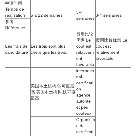
申请时间
Temps de
3-4
réalisation
5 à 12 semaines
3-4 semaines
semaines
参考
Référence
费用比较
优惠 Le
费用比较优惠 Le
Les frais de
Les trois sont plus
coût est
coût est
candidature
chers que les trois.
relativem
relativement
ent
favorable
favorable
internatio
nal
certificati
美国本土机构,认可度最
on
高 美国本土机构,认可度
agence,
最高
autorité
et peu
coûteux
Organism
e de
certificati