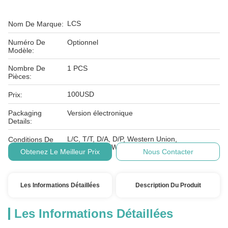
LCS
Nom De Marque:
Numéro De
Optionnel
Modèle:
Nombre De
1 PCS
Pièces:
100USD
Prix:
Packaging
Version électronique
Details:
L/C, T/T, D/A, D/P, Western Union,
Conditions De
MoneyGram, Wechat, Alipay
Paiement:
Obtenez Le Meilleur Prix
Nous Contacter
Les Informations Détaillées
Description Du Produit
Les Informations Détaillées