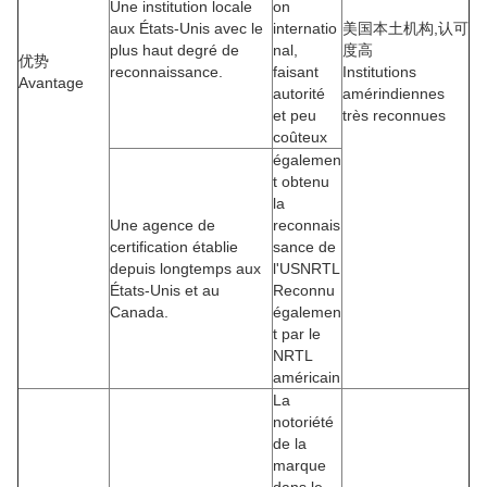
Une institution locale
on
aux États-Unis avec le
internatio
美国本土机构,认可
plus haut degré de
nal,
度高
优势
reconnaissance.
faisant
Institutions
Avantage
autorité
amérindiennes
et peu
très reconnues
coûteux
égalemen
t obtenu
la
Une agence de
reconnais
certification établie
sance de
depuis longtemps aux
l'USNRTL
États-Unis et au
Reconnu
Canada.
égalemen
t par le
NRTL
américain
La
notoriété
de la
marque
dans le