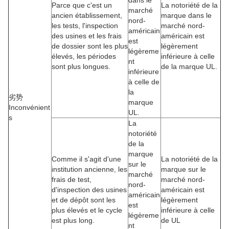
Parce que c'est un
La notoriété de la
marché
ancien établissement,
marque dans le
nord-
les tests, l'inspection
marché nord-
américain
des usines et les frais
américain est
est
de dossier sont les plus
légèrement
légèreme
élevés, les périodes
inférieure à celle
nt
sont plus longues.
de la marque UL.
inférieure
à celle de
la
劣势
marque
Inconvénient
UL.
s
La
notoriété
de la
marque
Comme il s'agit d'une
La notoriété de la
sur le
institution ancienne, les
marque sur le
marché
frais de test,
marché nord-
nord-
d'inspection des usines
américain est
américain
et de dépôt sont les
légèrement
est
plus élevés et le cycle
inférieure à celle
légèreme
est plus long.
de UL
nt