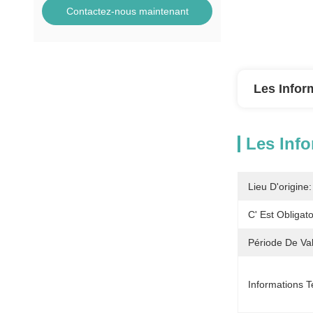
Contactez-nous maintenant
Les Infor
Les Info
Lieu D'origine:
C' Est Obligato
Période De Vali
Informations T