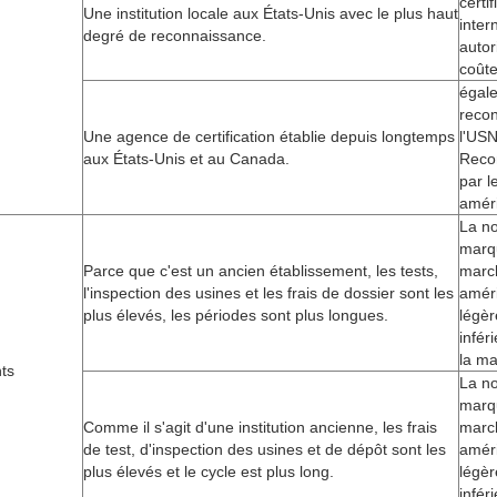
certif
Une institution locale aux États-Unis avec le plus haut
inter
degré de reconnaissance.
autor
coût
égal
reco
Une agence de certification établie depuis longtemps
l'US
aux États-Unis et au Canada.
Reco
par 
amér
La no
marq
Parce que c'est un ancien établissement, les tests,
marc
l'inspection des usines et les frais de dossier sont les
améri
plus élevés, les périodes sont plus longues.
légè
infér
la m
ts
La no
marqu
Comme il s'agit d'une institution ancienne, les frais
marc
de test, d'inspection des usines et de dépôt sont les
améri
plus élevés et le cycle est plus long.
légè
infér