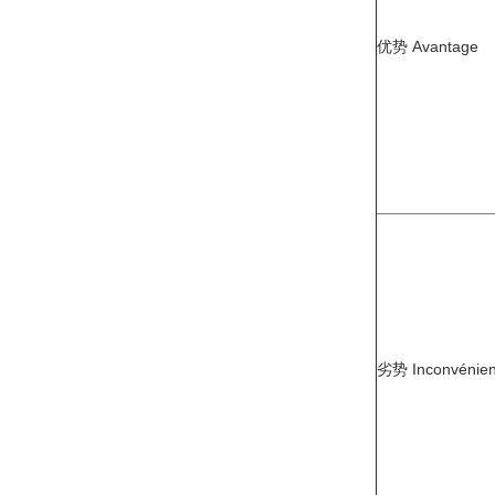
优势 Avantage
劣势 Inconvénien