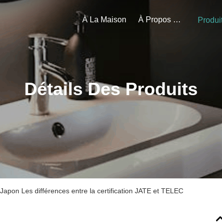
À La Maison
À Propos De Nous
Produi
Détails Des Produits
 Japon Les différences entre la certification JATE et TELEC