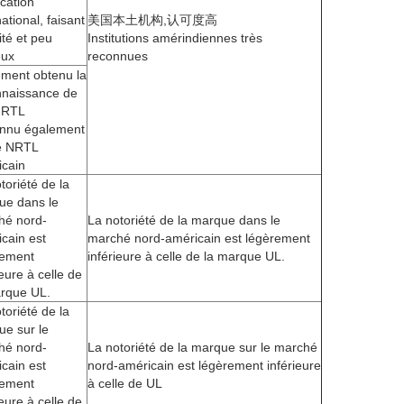
ication
national, faisant
美国本土机构,认可度高
ité et peu
Institutions amérindiennes très
eux
reconnues
ement obtenu la
nnaissance de
NRTL
nnu également
le NRTL
icain
toriété de la
ue dans le
hé nord-
La notoriété de la marque dans le
cain est
marché nord-américain est légèrement
rement
inférieure à celle de la marque UL.
ieure à celle de
arque UL.
toriété de la
e sur le
hé nord-
La notoriété de la marque sur le marché
cain est
nord-américain est légèrement inférieure
rement
à celle de UL
ieure à celle de