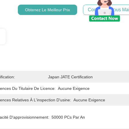
Contactez-Nous Mai
Obtenez Le Meilleur Prix
ification:
Japan JATE Certification
ences Du Titulaire De Licence:
Aucune Exigence
ences Relatives À L'inspection D'usine:
Aucune Exigence
acité D'approvisionnement:
50000 PCs Par An