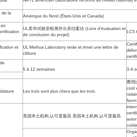
NRTL américain (laboratoire reconnu au niveau national)
sme
de la
Amérique du Nord (États-Unis et Canada)
es
UL美华试验室检测并出具结案信 (Livre d'évaluation et
rtification
LCS t
de conclusion du projet)
Certi
ication et
UL Meihua Laboratory teste et émet une lettre de
déliv
clôture
certi
de
5 à 12 semaines
3-4 
费用
coût 
didature
Les trois sont plus chers que les trois.
relat
favor
inter
certi
美国本土机构,认可度最高 美国本土机构,认可度最高
autor
coût
Orga