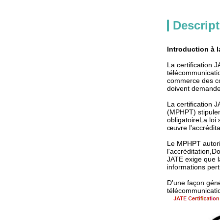
Descript
Introduction à l
La certification
télécommunicatio
commerce des com
doivent demander 
La certification
(MPHPT) stipulen
obligatoireLa loi
œuvre l'accrédita
Le MPHPT autoris
l'accréditation,
JATE exige que la
informations pert
D'une façon génér
télécommunication