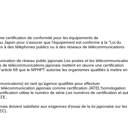
ne certification de conformité pour les équipements de
u Japon pour s'assurer que l'équipement est conforme à la "Loi du
és à des téléphones publics ou à des réseaux de télécommunications
munication de réseau public japonais.Les postes et les télécommunicati
s de télécommunications japonais mettent en œuvre une certification
l'article 68 que le MPHPT autorise les organismes qualifiés à mettre en
unications) en tant qu'agence qualifiée pour effectuer
de télécommunication japonais comme certification JATEL'homologation
tification utilise le numéro de série.Les numéros de certification et au
ATE..
is doivent satisfaire aux exigences d'essai de la loi japonaise sur les
LEC).