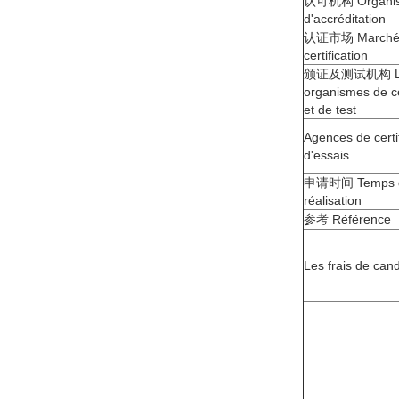
认可机构 Organi
d'accréditation
认证市场 Marché 
certification
颁证及测试机构 L
organismes de ce
et de test
Agences de certif
d'essais
申请时间 Temps 
réalisation
参考 Référence
Les frais de can