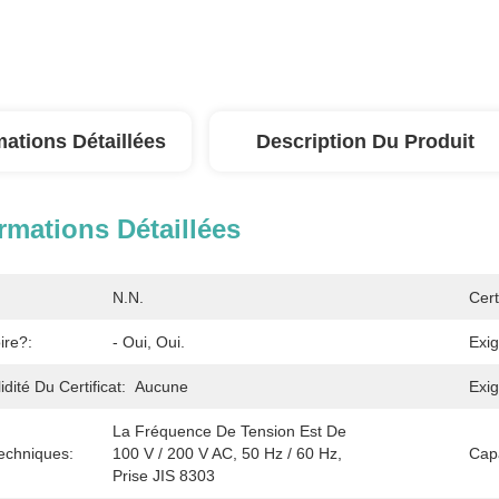
mations Détaillées
Description Du Produit
rmations Détaillées
N.N.
Cert
ire?:
- Oui, Oui.
Exig
dité Du Certificat:
Aucune
Exig
La Fréquence De Tension Est De 
echniques:
100 V / 200 V AC, 50 Hz / 60 Hz, 
Cap
Prise JIS 8303