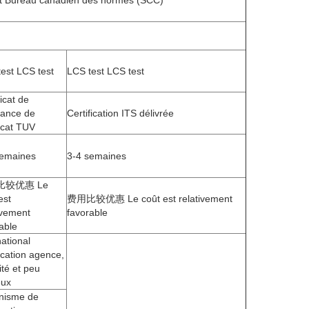
 et Bureau canadien des normes (SCC)
est LCS test
LCS test LCS test
ficat de
rance de
Certification ITS délivrée
ficat TUV
semaines
3-4 semaines
比较优惠 Le
est
费用比较优惠 Le coût est relativement
ivement
favorable
able
national
fication agence,
ité et peu
eux
nisme de