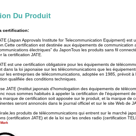
ion Du Produit
a certification:
 JATE (Japan Approvals Institute for Telecommunication Equipment) est u
n.Cette certification est destinée aux équipements de communication a
munications électriques" du JaponTous les produits sans fil connect
la certification JATE.
 JATE est une certification obligatoire pour les équipements de télécom
t dans la loi japonaise sur les télécommunications que les équipement
 sur les entreprises de télécommunications, adoptée en 1985, prévoit à 
tion qualifiée des conditions techniques.
e JATE (Institut japonais d'homologation des équipements de télécomm
Donc nous sommes habitués à appeler la certification de l'équipement 
 marque de certification soit apposée sur le produit, et la marque de cer
inentes seront annoncés dans le journal officiel et sur le site Web de J
ale,les produits de télécommunications qui entrent sur le marché japona
s (certification JATE) et de la loi sur les ondes radio (certification TE