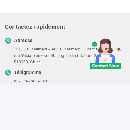
Contactez rapidement
Adresse
101, 201 bâtiment A et 301 bâtiment C, parc industriel Juji,
rue Yabianxueziwei Shajing, district Baoan, Shenzhen,
518000, Chine
Télégramme
86-138-2885-4320
E-mail
edison.xia@lcs-cert.com