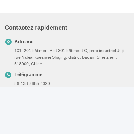
Contactez rapidement
Adresse
101, 201 bâtiment A et 301 bâtiment C, parc industriel Juji,
rue Yabianxueziwei Shajing, district Baoan, Shenzhen,
518000, Chine
Télégramme
86-138-2885-4320
E-mail
edison.xia@lcs-cert.com