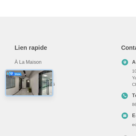
Lien rapide
Cont
À La Maison
A
10
Produits
Y
À Propos De Nous
C
Nous Contacter
T
8
E
e