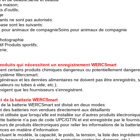
la maison;
 d'outils;
ge
ants ne sont pas autorisés:
ase sont les suivants:
ns pour animaux de compagnieSoins pour animaux de compagnie
hotographie
f Produits sportifs;
erie;
produits qui nécessitent un enregistrement WERCSmart
tient certains produits chimiques dangereux ou potentiellement dangereu
le système Wercsmart;
énéraux et les denrées alimentaires ne doivent pas être enregistrés, s
ateurs ou tubes à vide, etc.);
exigent que les fournisseurs s'enregistrent.
t de la batterie WERCSmart
 de la batterie WERCSmart est divisé en deux modes:
t des batteries non vendues directement aux détaillants
est utilisée que lorsqu'elle est installée sur d'autres produits électron
te batterie n'a pas de code UPC/GTIN et est enregistrée par le fourni
eurs de produits électroniques pour relier les informations de la batterie
ences en matière d'information
luant le modèle, la capacité, le poids, la tension, la liste des ingrédi
de transport et les mesures de protection contre les dangers, etc.)