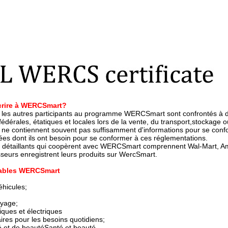
scrire à WERCSmart?
et les autres participants au programme WERCSmart sont confrontés à d
édérales, étatiques et locales lors de la vente, du transport,stockage
s ne contiennent souvent pas suffisamment d'informations pour se conf
ées dont ils ont besoin pour se conformer à ces réglementations.
s détaillants qui coopèrent avec WERCSmart comprennent Wal-Mart, Amaz
sseurs enregistrent leurs produits sur WercSmart.
cables WERCSmart
éhicules;
oyage;
iques et électriques
ires pour les besoins quotidiens;
é et de beautéSanté et beauté