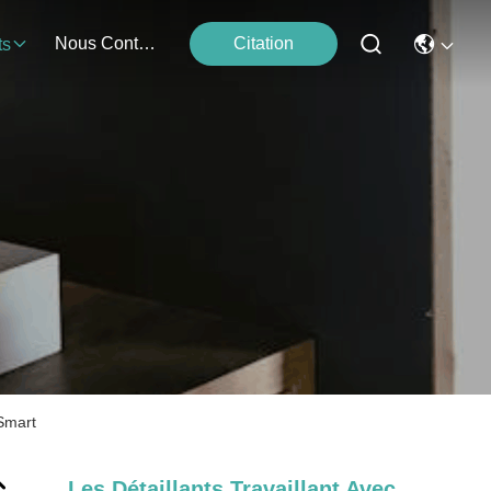
Nous Contacter
Citation
ts
cSmart
Les Détaillants Travaillant Avec