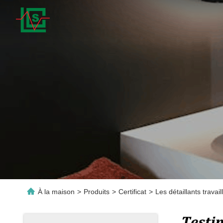
À la maison
>
Produits
>
Certificat
>
Les détaillants trava