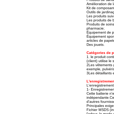
Amélioration de 
Kit de composants
Outils de jardina
Les produits suiv
Les produits de b
Produits de soi
pharmacie;
Équipement de p
Équipement sporti
articles de papet
Des jouets.
Catégories de 
1. le produit con
(client) utilise 
2Les vêtements g
exemple, pulvéris
3Les détaillants 
L'enregistremen
L'enregistrement
1- Enregistremen
Cette batterie n'
indépendante.Cet
d'autres fourniss
Principales exig
Fichier MSDS (inc
l'odeur, le mode 