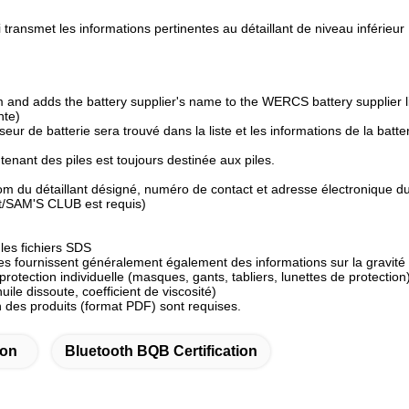
ansmet les informations pertinentes au détaillant de niveau inférieur
m and adds the battery supplier's name to the WERCS battery supplier l
nte)
eur de batterie sera trouvé dans la liste et les informations de la batte
enant des piles est toujours destinée aux piles.
 du détaillant désigné, numéro de contact et adresse électronique d
art/SAM'S CLUB est requis)
les fichiers SDS
des fournissent généralement également des informations sur la gravité
protection individuelle (masques, gants, tabliers, lunettes de protection)
le dissoute, coefficient de viscosité)
ion des produits (format PDF) sont requises.
ion
Bluetooth BQB Certification