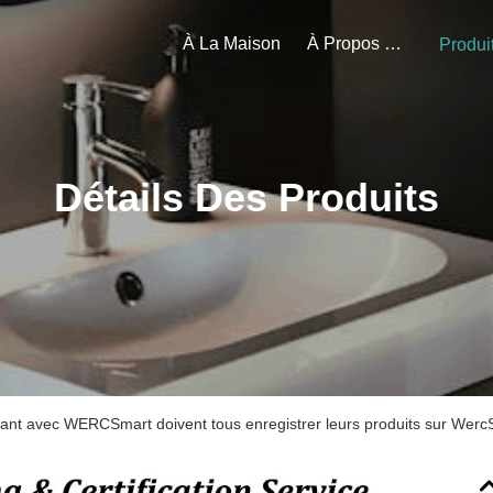
À La Maison
À Propos De Nous
Produi
Détails Des Produits
illant avec WERCSmart doivent tous enregistrer leurs produits sur Wer