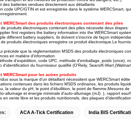
t des batteries vendues directement aux détaillants
 un code UPC/GTIN et est enregistrée dans le système WERCSmart, qui tr
'enregistrement.
nt WERCSmart des produits électroniques contenant des piles
 de produits électroniques contenant des piles nécessite deux étapes:
pplier first registers the battery information into the WERCSmart syste
iple different battery suppliers, ils doivent s'inscrire de façon indépenda
 de produits électroniques enregistre ce produit électronique.Le fourniss
qui précède que la réglementation MSDS des produits électroniques cont
ences en matière d'information
thode d'expédition, code UPC, méthode d'emballage, poids (once), nom
o d'identification du fournisseur qualifié (O'Reily, Sears/K-Mart,(Walm
nt WERCSmart pour les autres produits
ndus sous la marque d'un détaillant nécessitent que WERCSmart édite 
mations contenues dans les fichiers MSDS ordinaires, les produits liqui
au, la valeur du pH, le point d'ébullition, le point de flamme,Mesures de 
o-allumage et énergie minimale d'auto-allumage (mJ). ), rapport eau/hui
s en vente libre et les produits nutritionnels, des plaques d'identificat
es:
ACA A-Tick Certification
India BIS Certificat