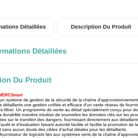
mations Détaillées
Description Du Produit
rmations Détaillées
ion Du Produit
 WERCSmart
n système de gestion de la sécurité de la chaîne d'approvisionneme
détaillants.une gestion unifiée et efficace d'un vaste réseau de fournis
le à filtrer. Un programme de vente au détail spécialement conçu pour d
la durabilité.manière intuitive de soumettre les données clés sur les p
s sur le transfert des dangers, fournissant directement aux détaillants
audit et d'évaluation faisant autorité facilite et facilite la promotion de
ans aucun doute des cibles d'achat idéales pour les détaillants.
ournisseur de logiciels liés aux systèmes verts de la chaîne d'approvi