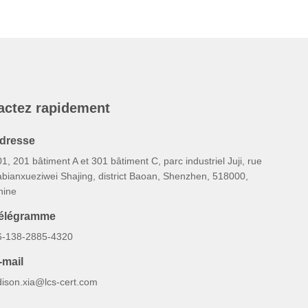
actez rapidement
dresse
1, 201 bâtiment A et 301 bâtiment C, parc industriel Juji, rue
abianxueziwei Shajing, district Baoan, Shenzhen, 518000,
hine
élégramme
6-138-2885-4320
-mail
dison.xia@lcs-cert.com