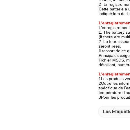
2- Enregistremen
Cette batterie a
indiqué lors de l
L'enregistreme
L'enregistrement
1. The battery su
(if there are mult
2. Le fournisseur
seront liées.
Il ressort de ce 
Principales exig
Fichier MSDS, mé
détaillant, numér
L'enregistreme
1Les produits ve
2Outre les infor
spécifique de l'e
température d'aut
3Pour les produit
Les Étiquett