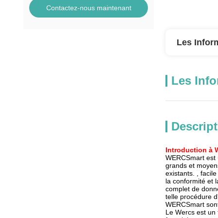
Contactez-nous maintenant
Les Infor
Les Info
Descript
Introduction à
WERCSmart est u
grands et moyens 
existants. , faci
la conformité et 
complet de donnée
telle procédure d'
WERCSmart sont s
Le Wercs est un f