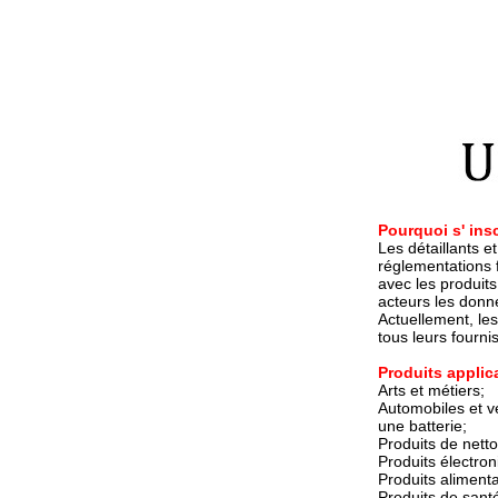
Pourquoi s' in
Les détaillants 
réglementations f
avec les produit
acteurs les donn
Actuellement, le
tous leurs fourni
Produits appli
Arts et métiers;
Automobiles et v
une batterie;
Produits de nett
Produits électron
Produits alimenta
Produits de sant