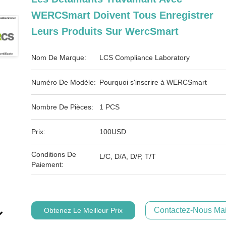
WERCSmart Doivent Tous Enregistrer
Leurs Produits Sur WercSmart
Nom De Marque:
LCS Compliance Laboratory
Numéro De Modèle:
Pourquoi s'inscrire à WERCSmart
Nombre De Pièces:
1 PCS
Prix:
100USD
Conditions De
L/C, D/A, D/P, T/T
Paiement:
Contactez-Nous Mai
Obtenez Le Meilleur Prix