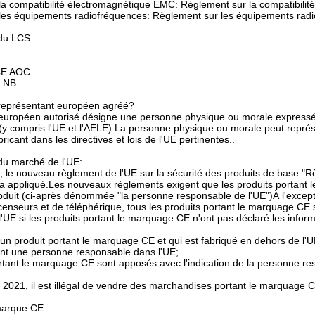
la compatibilité électromagnétique EMC: Règlement sur la compatibilit
les équipements radiofréquences: Règlement sur les équipements rad
du LCS:
CE AOC
E NB
 représentant européen agréé?
européen autorisé désigne une personne physique ou morale expressé
y compris l'UE et l'AELE).La personne physique ou morale peut représent
ricant dans les directives et lois de l'UE pertinentes..
du marché de l'UE:
21, le nouveau règlement de l'UE sur la sécurité des produits de base
ra appliqué.Les nouveaux règlements exigent que les produits portan
oduit (ci-après dénommée "la personne responsable de l'UE")À l'excepti
ascenseurs et de téléphérique, tous les produits portant le marquage C
l'UE si les produits portant le marquage CE n'ont pas déclaré les infor
 un produit portant le marquage CE et qui est fabriqué en dehors de l'UE, 
ont une personne responsable dans l'UE;
rtant le marquage CE sont apposés avec l'indication de la personne re
let 2021, il est illégal de vendre des marchandises portant le marquag
 marque CE: