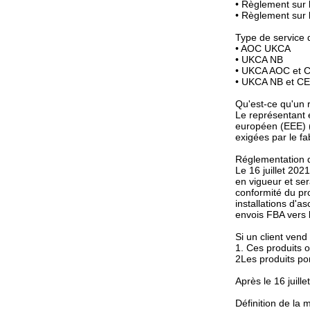
• Règlement sur 
• Règlement sur 
Type de service 
• AOC UKCA
• UKCA NB
• UKCA AOC et 
• UKCA NB et C
Qu'est-ce qu'un
Le représentant 
européen (EEE) (
exigées par le fab
Réglementation 
Le 16 juillet 20
en vigueur et se
conformité du pr
installations d'
envois FBA vers 
Si un client vend
1. Ces produits 
2Les produits po
Après le 16 juil
Définition de la