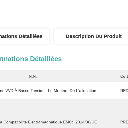
mations Détaillées
Description Du Produit
rmations Détaillées
N.N.
Cert
 Les VVD À Basse Tension:
Le Montant De L'allocation
RED
La Compatibilité Électromagnétique EMC:
2014/30/UE
PRE 