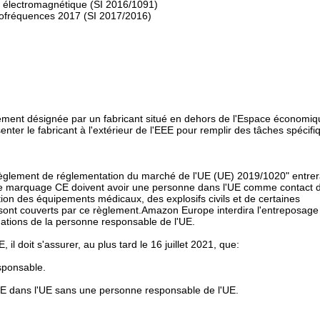
é électromagnétique (SI 2016/1091)
iofréquences 2017 (SI 2017/2016)
ment désignée par un fabricant situé en dehors de l'Espace économiq
er le fabricant à l'extérieur de l'EEE pour remplir des tâches spécifi
 "Règlement de réglementation du marché de l'UE (UE) 2019/1020" entre
t le marquage CE doivent avoir une personne dans l'UE comme contact 
on des équipements médicaux, des explosifs civils et de certaines
E sont couverts par ce règlement.Amazon Europe interdira l'entreposage
mations de la personne responsable de l'UE.
il doit s'assurer, au plus tard le 16 juillet 2021, que:
sponsable.
e CE dans l'UE sans une personne responsable de l'UE.