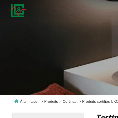
À la maison
>
Produits
>
Certificat
>
Produits certifiés U