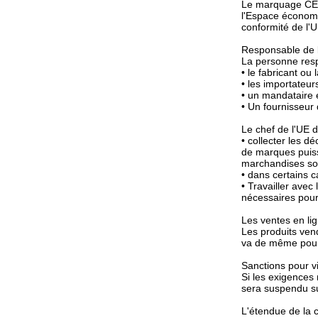
Le marquage CE e
l'Espace économi
conformité de l'
Responsable de 
La personne resp
• le fabricant ou 
• les importateur
• un mandataire 
• Un fournisseur 
Le chef de l'UE do
• collecter les d
de marques puiss
marchandises so
• dans certains c
• Travailler avec
nécessaires pour 
Les ventes en li
Les produits vend
va de même pour
Sanctions pour v
Si les exigences 
sera suspendu su
L'étendue de la 