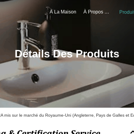
À La Maison
À Propos De Nous
Produi
Détails Des Produits
KCA mis sur le marché du Royaume-Uni (Angleterre, Pays de Galles et