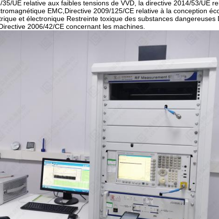
/35/UE relative aux faibles tensions de VVD, la directive 2014/53/UE re
ectromagnétique EMC,Directive 2009/125/CE relative à la conception éco
rique et électronique Restreinte toxique des substances dangereuses Di
irective 2006/42/CE concernant les machines.