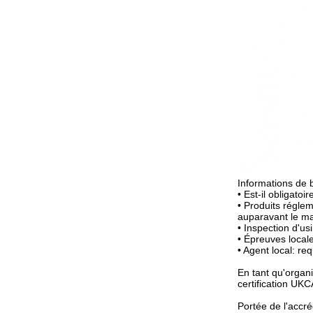
Informations de b
• Est-il obligatoir
• Produits régle
auparavant le m
• Inspection d'usi
• Épreuves locale
• Agent local: req
En tant qu'organi
certification UK
Portée de l'accréd