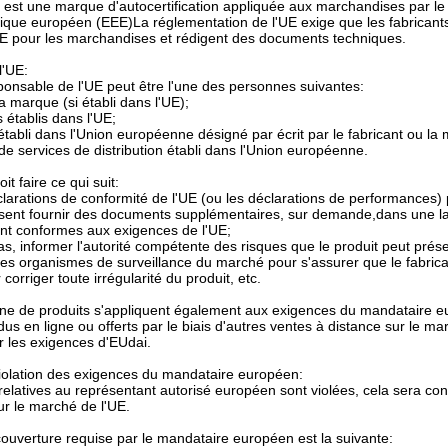
st une marque d'autocertification appliquée aux marchandises par le f
que européen (EEE)La réglementation de l'UE exige que les fabricant
UE pour les marchandises et rédigent des documents techniques.
l'UE:
onsable de l'UE peut être l'une des personnes suivantes:
la marque (si établi dans l'UE);
s établis dans l'UE;
établi dans l'Union européenne désigné par écrit par le fabricant ou
de services de distribution établi dans l'Union européenne.
it faire ce qui suit:
éclarations de conformité de l'UE (ou les déclarations de performances) 
ent fournir des documents supplémentaires, sur demande,dans une la
nt conformes aux exigences de l'UE;
as, informer l'autorité compétente des risques que le produit peut prése
 les organismes de surveillance du marché pour s'assurer que le fabric
corriger toute irrégularité du produit, etc.
gne de produits s'appliquent également aux exigences du mandataire 
us en ligne ou offerts par le biais d'autres ventes à distance sur le m
 les exigences d'EUdai.
iolation des exigences du mandataire européen:
relatives au représentant autorisé européen sont violées, cela sera con
r le marché de l'UE.
couverture requise par le mandataire européen est la suivante: