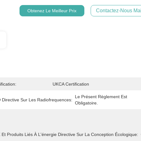
Contactez-Nous Mai
Obtenez Le Meilleur Prix
ification:
UKCA Certification
Le Présent Règlement Est 
 Directive Sur Les Radiofrequences:
Obligatoire.
Et Produits Liés À L'énergie Directive Sur La Conception Écologique: