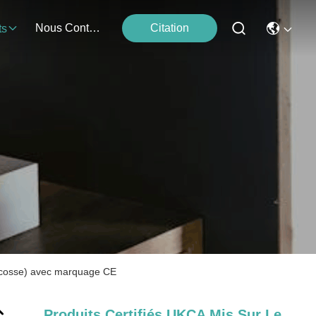
Nous Contacter
Citation
ts
 Ecosse) avec marquage CE
Produits Certifiés UKCA Mis Sur Le