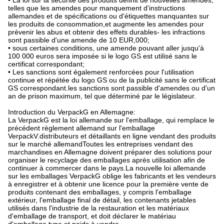
• La loi sur la sécurité des produits définit de nouvelles amendes,
telles que les amendes pour manquement d'instructions
allemandes et de spécifications ou d'étiquettes manquantes sur
les produits de consommation,et augmente les amendes pour
prévenir les abus et obtenir des effets durables- les infractions
sont passible d'une amende de 10 EUR,000;
• sous certaines conditions, une amende pouvant aller jusqu'à
100 000 euros sera imposée si le logo GS est utilisé sans le
certificat correspondant;
• Les sanctions sont également renforcées pour l'utilisation
continue et répétée du logo GS ou de la publicité sans le certificat
GS correspondant.les sanctions sont passible d'amendes ou d'un
an de prison maximum, tel que déterminé par le législateur.
Introduction du VerpackG en Allemagne:
La VerpackG est la loi allemande sur l'emballage, qui remplace le
précédent règlement allemand sur l'emballage
VerpackV.distributeurs et détaillants en ligne vendant des produits
sur le marché allemandToutes les entreprises vendant des
marchandises en Allemagne doivent préparer des solutions pour
organiser le recyclage des emballages après utilisation afin de
continuer à commercer dans le pays.La nouvelle loi allemande
sur les emballages VerpackG oblige les fabricants et les vendeurs
à enregistrer et à obtenir une licence pour la première vente de
produits contenant des emballages, y compris l'emballage
extérieur, l'emballage final de détail, les contenants jetables
utilisés dans l'industrie de la restauration et les matériaux
d'emballage de transport, et doit déclarer le matériau