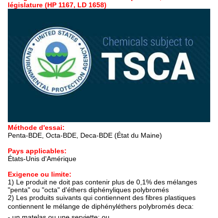
législature (HP 1167, LD 1658)
Méthode d'essai:
Penta-BDE, Octa-BDE, Deca-BDE (État du Maine)
Pays applicables:
États-Unis d'Amérique
Exigence ou limite:
1) Le produit ne doit pas contenir plus de 0,1% des mélanges
"penta" ou "octa" d'éthers diphényliques polybromés
2) Les produits suivants qui contiennent des fibres plastiques
contiennent le mélange de diphényléthers polybromés deca:
- un matelas ou une serviette; ou