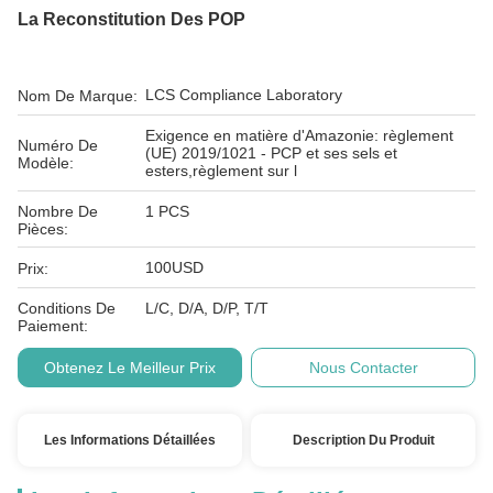
La Reconstitution Des POP
LCS Compliance Laboratory
Nom De Marque:
Exigence en matière d'Amazonie: règlement
Numéro De
(UE) 2019/1021 - PCP et ses sels et
Modèle:
esters,règlement sur l
Nombre De
1 PCS
Pièces:
100USD
Prix:
Conditions De
L/C, D/A, D/P, T/T
Paiement:
Obtenez Le Meilleur Prix
Nous Contacter
Les Informations Détaillées
Description Du Produit