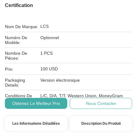
Certification
LCS
Nom De Marque:
Numéro De
Optionnel
Modèle:
Nombre De
1 PCS
Pièces:
100 USD
Prix:
Packaging
Version électronique
Details:
Conditions De
L/C, D/A, T/T, Western Union, MoneyGram
Paiement:
Obtenez Le Meilleur Prix
Nous Contacter
Les Informations Détaillées
Description Du Produit