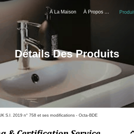
À La Maison
À Propos De Nous
Produi
Détails Des Produits
K S.I. 2019 n° 758 et ses modifications - Octa-BDE