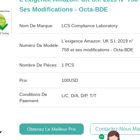
Ses Modifications - Octa-BDE
Nom De Marque:
LCS Compliance Laboratory
L'exigence Amazon: UK S.I. 2019 n°
Numéro De Modèle:
758 et ses modifications - Octa-BDE
Nombre De Pièces:
1 PCS
Prix:
100USD
Conditions De
L/C, D/A, D/P, T/T
Paiement:
Contactez-Nous Mai
Obtenez Le Meilleur Prix