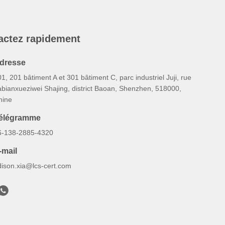
actez rapidement
dresse
1, 201 bâtiment A et 301 bâtiment C, parc industriel Juji, rue
abianxueziwei Shajing, district Baoan, Shenzhen, 518000,
hine
élégramme
6-138-2885-4320
-mail
dison.xia@lcs-cert.com