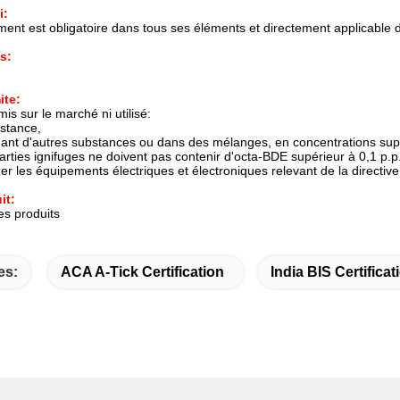
i:
ment est obligatoire dans tous ses éléments et directement applicable
s:
ite:
mis sur le marché ni utilisé:
bstance,
ant d'autres substances ou dans des mélanges, en concentrations sup
parties ignifuges ne doivent pas contenir d'octa-BDE supérieur à 0,1 p.p
r les équipements électriques et électroniques relevant de la directiv
it:
es produits
es:
ACA A-Tick Certification
India BIS Certificat