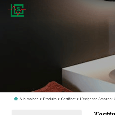
À la maison
>
Produits
>
Certificat
>
L'exigence Amazon: U