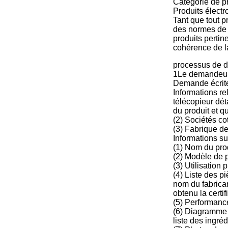
Catégorie de p
Produits élect
Tant que tout p
des normes de s
produits pertin
cohérence de la
processus de 
1Le demandeur s
Demande écrite:
Informations re
télécopieur dét
du produit et q
(2) Sociétés co
(3) Fabrique de
Informations sur
(1) Nom du prod
(2) Modèle de p
(3) Utilisation
(4) Liste des p
nom du fabrica
obtenu la certi
(5) Performance
(6) Diagramme d
liste des ingréd