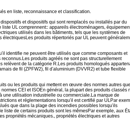
és en liste, reconnaissance et classification.
dispositifs et dispositifs qui sont remplacés ou installés par du
 de liste UL comprennent:: appareils électroménagers, équipemen
triques utilisés dans les bâtiments, tels que les systèmes de
sants électriquesLes produits répertoriés par UL peuvent générale
'il identifie ne peuvent être utilisés que comme composants et
s reconnus.Les produits agréés ne sont pas structurellement
és relèvent de la catégorie R.Les produits homologués apparten
harnais de fil (ZPFW2), fil d'aluminium (DVVR2) et tube flexible
duits ou les produits qui mettent en œuvre des normes autres qu
normes CEI et ISOEn général, la plupart des produits classés 
à une utilisation industrielle ou commerciale.La marque de
trictions et réglementations lorsqu'il est certifié par ULPar exem
valués que dans la plage des incendies possibles lorsqu'ils
de liste de certains produits sont les mêmesPar exemple, aux Ét
s propriétés mécaniques., propriétés électriques et autres