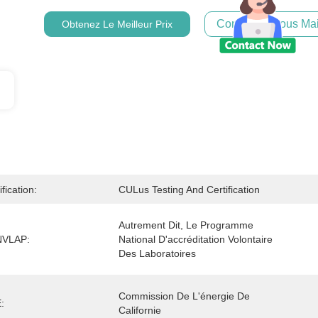
Contactez-Nous Mai
Obtenez Le Meilleur Prix
ification:
CULus Testing And Certification
Autrement Dit, Le Programme 
NVLAP:
National D'accréditation Volontaire 
Des Laboratoires
Commission De L'énergie De 
:
Californie