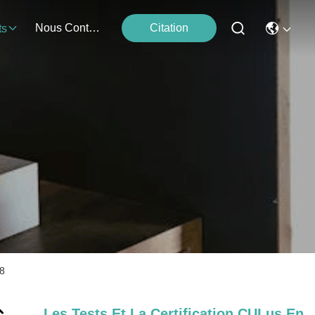
Nous Contacter
Citation
ts
68
Les Tests Et La Certification CULus En