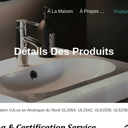
À La Maison
À Propos De Nous
Produi
Détails Des Produits
ification cULus en Amérique du Nord UL2054; UL1642; UL61558; UL623