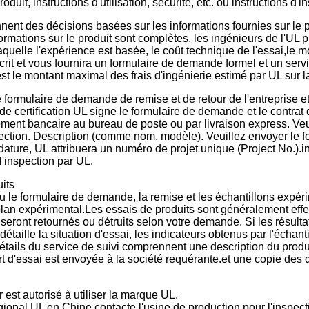
oduit, instructions d'utilisation, sécurité, etc. ou instructions d'ins
ent des décisions basées sur les informations fournies sur le p
ormations sur le produit sont complètes, les ingénieurs de l'UL 
quelle l'expérience est basée, le coût technique de l'essai,le mo
crit et vous fournira un formulaire de demande formel et un servic
t le montant maximal des frais d'ingénierie estimé par UL sur la
ormulaire de demande de remise et de retour de l'entreprise et
 certification UL signe le formulaire de demande et le contrat de
ment bancaire au bureau de poste ou par livraison express. Veui
pection. Description (comme nom, modèle). Veuillez envoyer le
dature, UL attribuera un numéro de projet unique (Project No.).
r l'inspection par UL.
its
u le formulaire de demande, la remise et les échantillons expér
plan expérimental.Les essais de produits sont généralement eff
seront retournés ou détruits selon votre demande. Si les résul
détaille la situation d'essai, les indicateurs obtenus par l'échan
détails du service de suivi comprennent une description du produ
rt d'essai est envoyée à la société requérante.et une copie des
st autorisé à utiliser la marque UL.
gional UL en Chine contacte l'usine de production pour l'inspecti