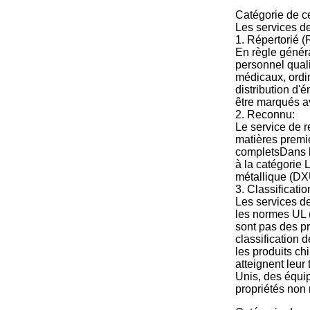
Catégorie de ce
Les services de
1. Répertorié (
En règle généra
personnel quali
médicaux, ordin
distribution d'
être marqués a
2. Reconnu:
Le service de r
matières premiè
completsDans l
à la catégorie 
métallique (DX
3. Classificatio
Les services de
les normes UL 
sont pas des pr
classification 
les produits ch
atteignent leur
Unis, des équip
propriétés non 