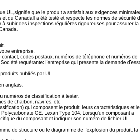
e UL,signifie que le produit a satisfait aux exigences minimale
et du CanadaIl a été testé et respecte les normes de sécurité 
r à subir des inspections régulières rigoureuses pour assurer la
 Canada.
it.
otre entreprise.
 de contact, codes postaux, numéros de téléphone et numéros de
) Société requérante: l'entreprise qui présente la demande d'ess
 produits publiés par UL
en anglais.
u numéros de classification à tester.
nes de charbon, navires, etc.
sification) qui composent le produit, leurs caractéristiques et le
le: Polycarbonate GE, Lexan Type 104. Lorsqu'un composant a
écifique du composant et indiquer son numéro de fichier UL.
gramme de structure ou le diagramme de l'explosion du produit, la