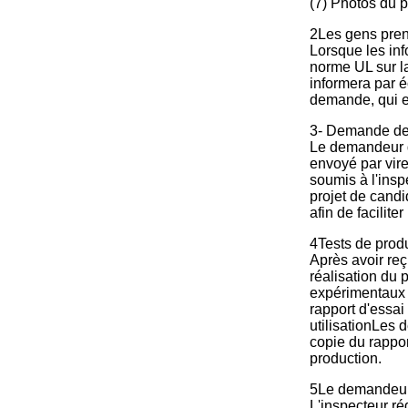
(7) Photos du pr
2Les gens prenn
Lorsque les inf
norme UL sur la
informera par é
demande, qui es
3- Demande de f
Le demandeur de
envoyé par vire
soumis à l'ins
projet de candi
afin de facilite
4Tests de produ
Après avoir reç
réalisation du 
expérimentaux 
rapport d'essai 
utilisationLes 
copie du rappo
production.
5Le demandeur e
L'inspecteur ré