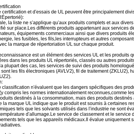
rtification
 certification et d'essais de UL peuvent être principalement divis
RÉpertorié):
le, la liste ne s'applique qu'aux produits complets et aux divers 
fié sur place.Les différents produits appartenant aux services
ateurs, équipements commerciaux ainsi que divers produits élec
énergie, les fusibles, les fils,les interrupteurs et autres compo
vec la marque de répertoriation UL sur chaque produit.
econnaissance est un élément des services UL et les produits qu
res dans les produits UL répertoriés, classés ou autres produit
a plupart des cas, les services de suivi des produits homologu
L sont les fils électroniques (AVLV2), fil de traitement (ZKLU2), 
UZ2).
n:
 classification n'évaluent que les dangers spécifiques des pro
(y compris les normes internationalement reconnues,comme les 
oduits destinés à la consommation, mais des produits destinés 
de la marque UL indique que le produit est soumis à certaines res
imiques tels que les solvants utilisés dans l'industrie ne sont é
 température d'allumage.Le service de classement et le service 
ements tels que les appareils médicaux.Il évalue uniquement se
radiatives.