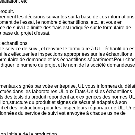
tallation, etc.
roduit.
prennent les décisions suivantes sur la base de ces informations:
ment de l'essai, le nombre d'échantillons, etc., et vous en
e de suivi.La limite des frais est indiquée sur le formulaire de
 base du projet d'essai.
 échantillons
 service de suivi, et renvoie le formulaire à UL.l'échantillon es
llez effectuer les inspections appropriées sur les échantillons
 formulaire de demande et les échantillons séparément.Pour cha
indiquer le numéro du projet et le nom de la société demandeuse
imentaux signés par votre entreprise, UL vous informera du déla
ectués dans les laboratoires UL aux États-UnisLes échantillons
tats des tests du produit répondent aux exigences des normes U
tillon,structure du produit et signes de sécurité adaptés à son
it et des instructions pour les inspecteurs régionaux de UL. Un
 données du service de suivi est envoyée à chaque usine de
on initiale de la production