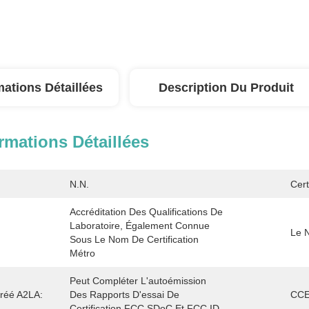
mations Détaillées
Description Du Produit
rmations Détaillées
N.N.
Cert
Accréditation Des Qualifications De 
Laboratoire, Également Connue 
Le 
Sous Le Nom De Certification 
Métro
Peut Compléter L'autoémission 
gréé A2LA:
Des Rapports D'essai De 
CCE
Certification FCC SDoC Et FCC ID