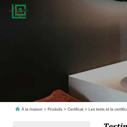
À la maison
>
Produits
>
Certificat
>
Les tests et la cert