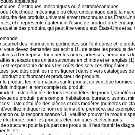
roduits applicable
roniques, électriques, mécaniques ou électromécaniques
roduit électrique, mécanique ou électromécanique porte la marqu
écurité des produits universellement reconnues des États-Unis 
entes, et il représente également l'usine de production.S'engage
 qualité des produits, qui peut être vendu aux États-Unis et au
demande
oumet des informations pertinentes sur l'entreprise et le produ
 vous devez demander par écrit à UL de tester les produits de v
latives à l'entreprise: Indiquer les noms, adresses, personnes
aillés et exacts des unités suivantes en chinois et en anglais.(1
ui est responsable de tous les coûts des services d'ingénierie
tées: sociétés dont les noms figurent dans divers catalogues de
 production: fabricant et producteur de produits.
 le produit: les informations sur le produit doivent être fournies 
uit: indiquer le nom complet du produit.
roduit: Liste détaillée de tous les modèles de produit, variétés o
 prévue du produit: par exemple: habitations, bureaux, usines, mi
ièces: Liste détaillée des pièces et des modèles (numéros de clas
nt.Veuillez indiquer le nom de la matière première, par exemp
fication ou la reconnaissance UL, veuillez prouver le modèle sp
 électrique: pour les produits électroniques et électriques.
e structure: pour la plupart des produits, il faut fournir le dia
ients, etc.