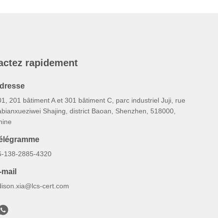
actez rapidement
dresse
1, 201 bâtiment A et 301 bâtiment C, parc industriel Juji, rue
abianxueziwei Shajing, district Baoan, Shenzhen, 518000,
hine
élégramme
6-138-2885-4320
-mail
dison.xia@lcs-cert.com