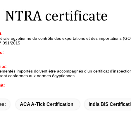
i:
érale égyptienne de contrôle des exportations et des importations (G
n° 991/2015
s:
ite:
lementés importés doivent être accompagnés d'un certificat d'inspection
 sont conformes aux normes égyptiennes
it:
es:
ACA A-Tick Certification
India BIS Certificat