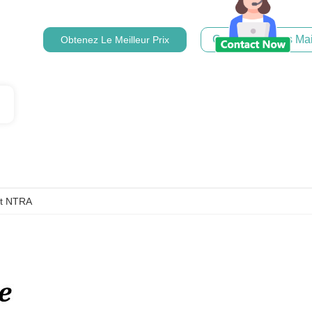
Contactez-Nous Mai
Obtenez Le Meilleur Prix
at NTRA