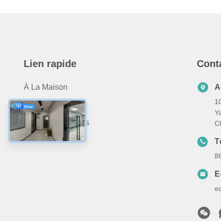
Lien rapide
Cont
À La Maison
A
10
Produits
Y
À Propos De Nous
C
Nous Contacter
T
8
E
e