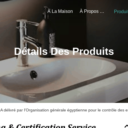
À La Maison
À Propos De Nous
Produi
Détails Des Produits
A délivré par l'Organisation générale égyptienne pour le contrôle des e