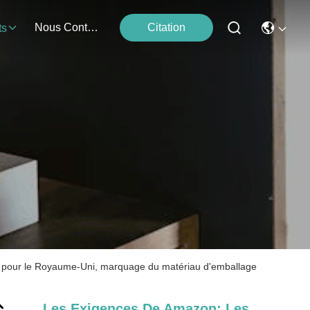
Nous Contacter
Citation
ts
15 pour le Royaume-Uni, marquage du matériau d'emballage
Les Exigences De Amazon: Les