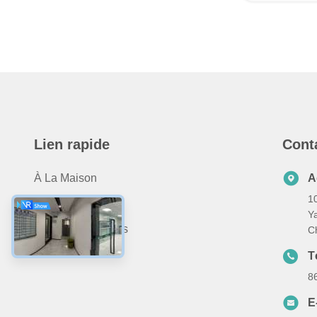
Lien rapide
Cont
À La Maison
A
10
Produits
Y
À Propos De Nous
C
Nous Contacter
T
8
E