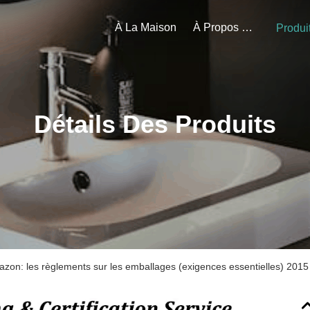
À La Maison
À Propos De Nous
Produi
Détails Des Produits
zon: les règlements sur les emballages (exigences essentielles) 20