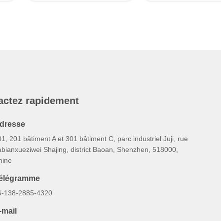
actez rapidement
dresse
1, 201 bâtiment A et 301 bâtiment C, parc industriel Juji, rue
abianxueziwei Shajing, district Baoan, Shenzhen, 518000,
hine
élégramme
6-138-2885-4320
-mail