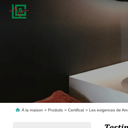
À la maison
>
Produits
>
Certificat
>
Les exigences de Ama