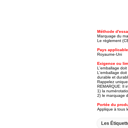
Méthode d'essa
Marquage du mat
Le règlement (CE
Pays applicable
Royaume-Uni
Exigence ou lim
L'emballage doit 
L'emballage doit 
durable et durabl
Rappelez unique
REMARQUE: Il in
1) la numérotati
2) le marquage do
Portée du produ
Applique à tous l
Les Étiquett